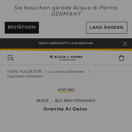
NEW IN:
BERGAMOTTO LA SPUGNATURA
Sie besuchen gerade Acqua di Parma
BEI ALLEN BESTELLUNGEN ÜBER 120€ ERHALTEN SIE EINE KOSTENLOSE
GERMANY
LIEFERUNG
REGISTRIEREN SIE SICH UND GENIESSEN SIE EINE WELT VOLLER VORTEILE
BESTÄTIGEN
LAND ÄNDERN
EIN GESCHENK FÜR SIE AUF ALLE BESTELLUNGEN ÜBER 180€
NEW IN:
BERGAMOTTO LA SPUGNATURA
HOME KOLLEKTION
Luxuriöse Duftkerzen
Essenzielle Kollektion
JETZT NEU
KERZE
BLU MEDITERRANEO
Granita Al Gelso