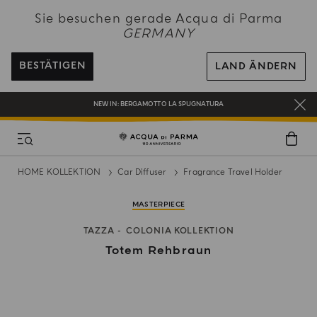
NEW IN:
BERGAMOTTO LA SPUGNATURA
Sie besuchen gerade Acqua di Parma
BEI ALLEN BESTELLUNGEN ÜBER 120€ ERHALTEN SIE EINE KOSTENLOSE
GERMANY
LIEFERUNG
REGISTRIEREN SIE SICH UND GENIESSEN SIE EINE WELT VOLLER VORTEILE
BESTÄTIGEN
LAND ÄNDERN
EIN GESCHENK FÜR SIE AUF ALLE BESTELLUNGEN ÜBER 180€
NEW IN:
BERGAMOTTO LA SPUGNATURA
HOME KOLLEKTION
Car Diffuser
Fragrance Travel Holder
MASTERPIECE
TAZZA
COLONIA KOLLEKTION
Totem Rehbraun