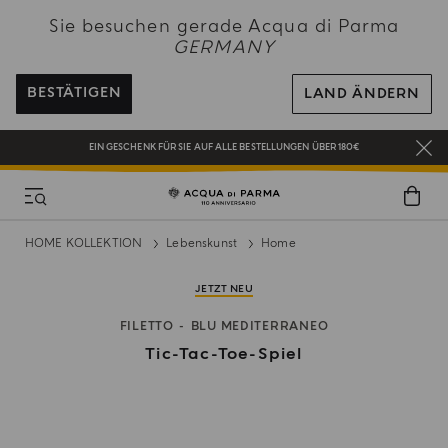
EIN GESCHENK FÜR SIE AUF ALLE BESTELLUNGEN ÜBER 180€
Sie besuchen gerade Acqua di Parma
GERMANY
NEW IN:
BERGAMOTTO LA SPUGNATURA
BEI ALLEN BESTELLUNGEN ÜBER 120€ ERHALTEN SIE EINE KOSTENLOSE
LIEFERUNG
BESTÄTIGEN
LAND ÄNDERN
REGISTRIEREN SIE SICH UND GENIESSEN SIE EINE WELT VOLLER VORTEILE
EIN GESCHENK FÜR SIE AUF ALLE BESTELLUNGEN ÜBER 180€
NEW IN:
BERGAMOTTO LA SPUGNATURA
HOME KOLLEKTION
Lebenskunst
Home
JETZT NEU
FILETTO
BLU MEDITERRANEO
Tic-Tac-Toe-Spiel