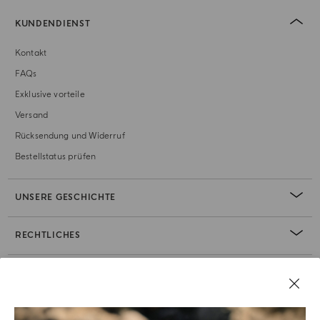
KUNDENDIENST
Kontakt
FAQs
Exklusive vorteile
Versand
Rücksendung und Widerruf
Bestellstatus prüfen
UNSERE GESCHICHTE
RECHTLICHES