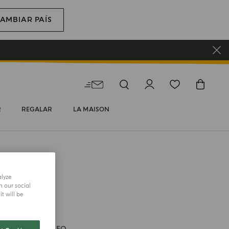
AMBIAR PAÍS
R
REGALAR
LA MAISON
alyze
h our social
t will be
U MEDITERRANEO