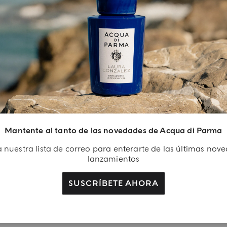
LISTADOS DE INGREDIENTES
EL ARTE DEL REGALO
egalo Exclusivo
Mantente al tanto de las novedades de Acqua di Parma
ea tu cuenta Acqua di
 nuestra lista de correo para enterarte de las últimas nov
rma y recibe un regalo
lanzamientos
 gel de ducha Colonia
 ml con tu primera
SUSCRÍBETE AHORA
ompra como usuario
gistrado.