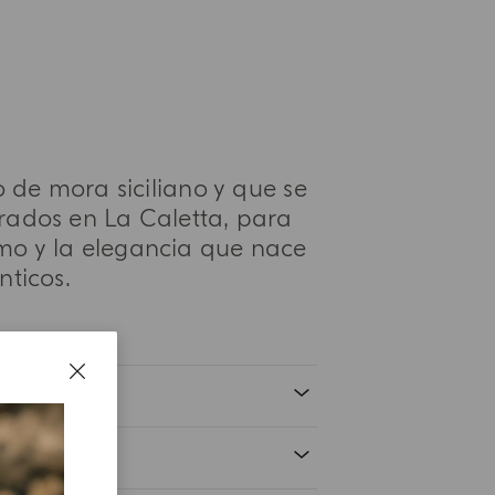
o de mora siciliano y que se
rados en La Caletta, para
tmo y la elegancia que nace
énticos.