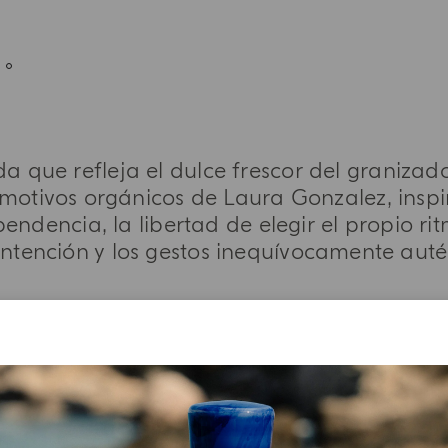
a que refleja el dulce frescor del granizad
 motivos orgánicos de Laura Gonzalez, inspi
endencia, la libertad de elegir el propio ri
ontención y los gestos inequívocamente aut
MÁS DETALLES
NOTAS OLFATIVAS