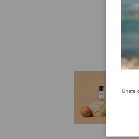
R
Cr
Únete a
Pa
de
40
c
re