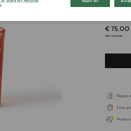
l or Share My Personal
Reject All
Accep
n
Grani
€ 75.00
IVA incluida
Regalo e
Envío gr
Muestra