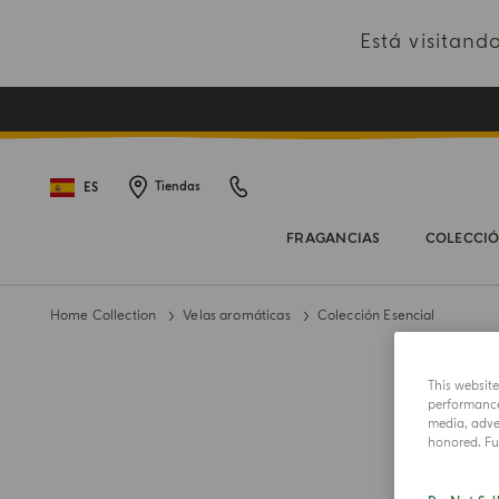
Está visitan
ES
Tiendas
FRAGANCIAS
COLECCI
Home Collection
Velas aromáticas
Colección Esencial
This websit
performance 
media, adver
honored. Fur