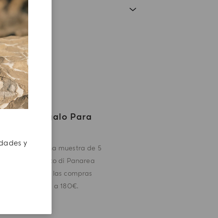
Un Regalo Para
Ti
edades y
Reciba una muestra de 5
ml de Mirto di Panarea
con todas las compras
superiores a 180€.