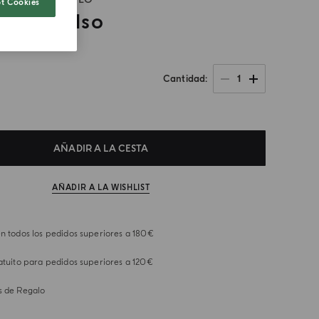
t Cookies
ta Al Gelso
1
Cantidad
AÑADIR A LA CESTA
AÑADIR A LA WISHLIST
n todos los pedidos superiores a 180€
atuito para pedidos superiores a 120€
s de Regalo