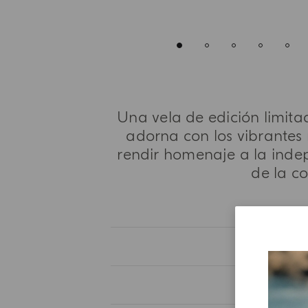
Una vela de edición limitad
adorna con los vibrantes
rendir homenaje a la indep
de la c