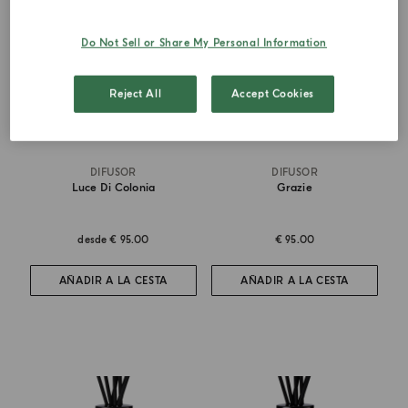
Do Not Sell or Share My Personal Information
Reject All
Accept Cookies
DIFUSOR
DIFUSOR
Luce Di Colonia
Grazie
desde
€ 95.00
€ 95.00
AÑADIR A LA CESTA
AÑADIR A LA CESTA