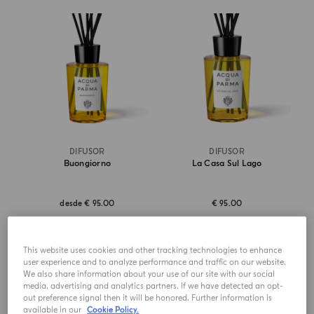
DIFUSOR
DIFUSOR
Buongiorno
La Casa Sul Lago
desde
€ 95.00
€ 95.00
AÑADIR A LA CESTA
AÑADIR A LA CESTA
This website uses cookies and other tracking technologies to enhance
user experience and to analyze performance and traffic on our website.
We also share information about your use of our site with our social
media, advertising and analytics partners. If we have detected an opt-
LOS MÁS VENDIDOS
out preference signal then it will be honored. Further information is
available in our
Cookie Policy.