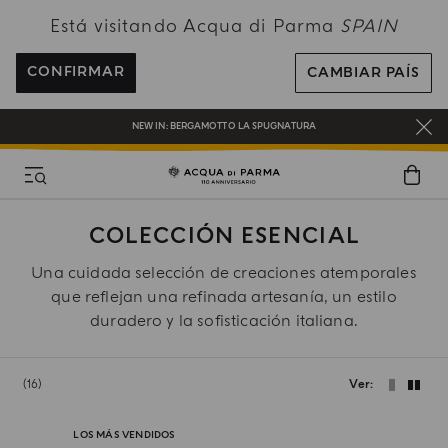
Está visitando Acqua di Parma
SPAIN
ENVÍO GRATUITO EN PEDIDOS SUPERIORES A 120€
REGÍSTRATE Y DISFRUTA DE UN MUNDO DE BENEFICIOS
CONFIRMAR
CAMBIAR PAÍS
REGALO EN TODOS LOS PEDIDOS SUPERIORES A 180€
NEW IN:
BERGAMOTTO LA SPUGNATURA
COLECCIÓN ESENCIAL
Una cuidada selección de creaciones atemporales
que reflejan una refinada artesanía, un estilo
duradero y la sofisticación italiana.
16
Ver
LOS MÁS VENDIDOS