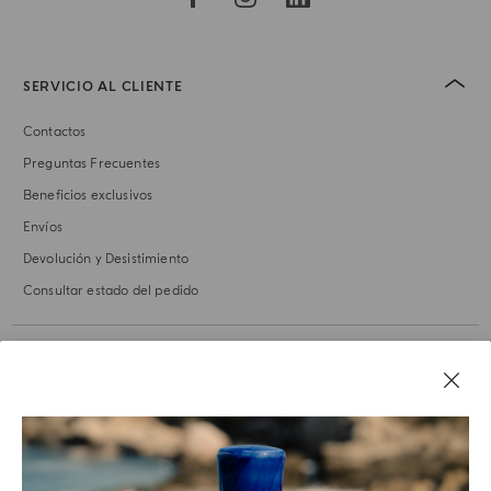
SERVICIO AL CLIENTE
Contactos
Preguntas Frecuentes
Beneficios exclusivos
Envíos
Devolución y Desistimiento
Consultar estado del pedido
NUESTRA HISTORIA
AVISOS LEGALES