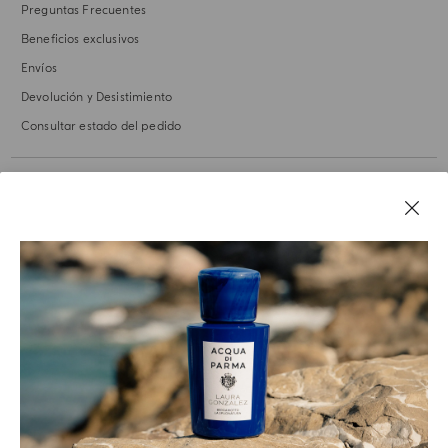
Preguntas Frecuentes
Beneficios exclusivos
Envíos
Devolución y Desistimiento
Consultar estado del pedido
NUESTRA HISTORIA
AVISOS LEGALES