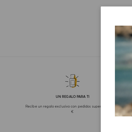
UN REGALO PARA TI
Recibe un regalo exclusivo con pedidos superiores a 180
€