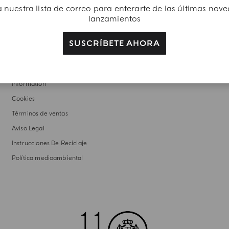
 nuestra lista de correo para enterarte de las últimas nov
lanzamientos
AVISOS LEGALES
SUSCRÍBETE AHORA
Politica de Privacidad
Do Not Sell or Share My Personal
Information
Cookies
Términos de ventas
Aviso Legal
Instrucciones De Reciclaje
Política medioambiental