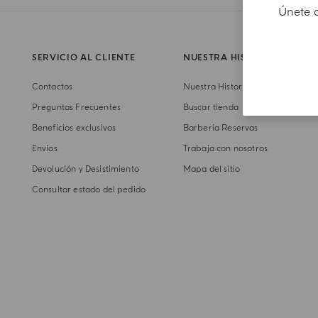
Únete a
SERVICIO AL CLIENTE
NUESTRA HISTORIA
Contactos
Nuestra Historia
Preguntas Frecuentes
Buscar tienda
Beneficios exclusivos
Barberia Reservas
Envíos
Trabaja con nosotros
Devolución y Desistimiento
Mapa del sitio
Consultar estado del pedido