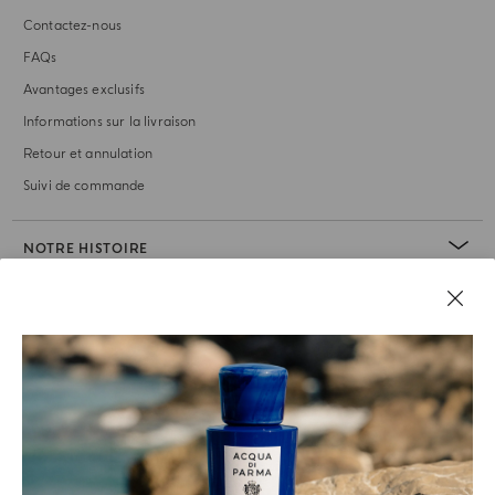
Contactez-nous
FAQs
Avantages exclusifs
Informations sur la livraison
Retour et annulation
Suivi de commande
NOTRE HISTOIRE
RUBRIQUE JURIDIQUE