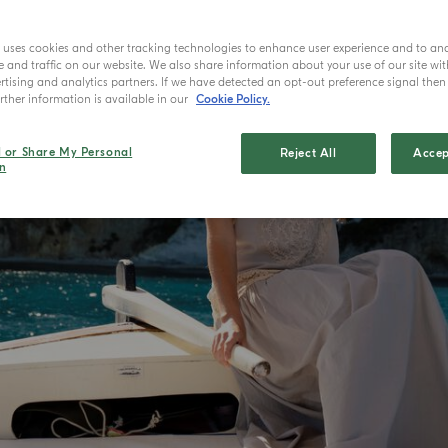
e uses cookies and other tracking technologies to enhance user experience and to an
and traffic on our website. We also share information about your use of our site wit
tising and analytics partners. If we have detected an opt-out preference signal then i
ther information is available in our
Cookie Policy.
l or Share My Personal
Reject All
Accep
n