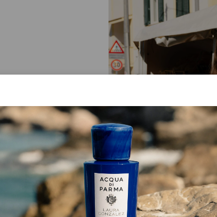
es plus petits rituels
semble presque à une
à, choisir ce qui nous
s frais pour un pique-
 détendu, exactement
e.