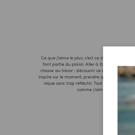
Ce que j’aime le plus, c’est sa simplicité. Même l
font partie du plaisir. Aller à l’alimentari res
chasse au trésor : découvrir ce qu’il y a ce jour-l
inspire sur le moment, prendre quelques produit
nique sans trop réfléchir. Tout est instinctif,
comme j’aime que l’été se viv