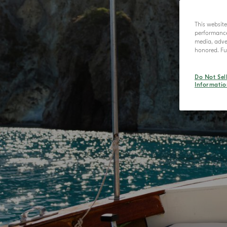
This websit
performance 
media, adver
honored. Fur
Do Not Sel
Informatio