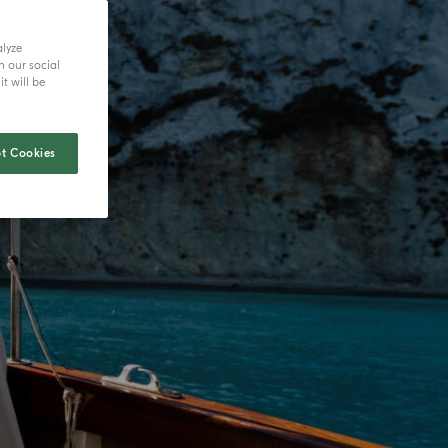
alyze
h our social
t will be
t Cookies