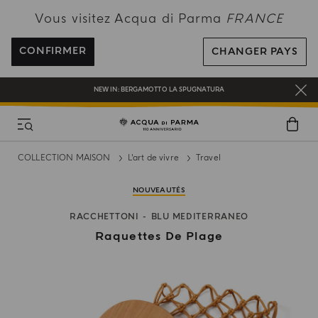
PROFITEZ DE LA LIVRAISON OFFERTE POUR TOUTE COMMANDE SUPÉRIEURE
Vous visitez Acqua di Parma
FRANCE
À 120€
INSCRIVEZ-VOUS ET PROFITEZ DE NOS AVANTAGES
CONFIRMER
CHANGER PAYS
CADEAU OFFERT POUR TOUTE COMMANDE SUPÉRIEURE À 180€
NEW IN:
BERGAMOTTO LA SPUGNATURA
COLLECTION MAISON
L’art de vivre
Travel
NOUVEAUTÉS
RACCHETTONI
BLU MEDITERRANEO
Raquettes De Plage