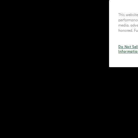
This websit
performance 
media, adver
honored. Fur
Do Not Sel
Informatio