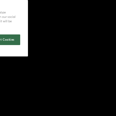
alyze
h our social
t will be
t Cookies