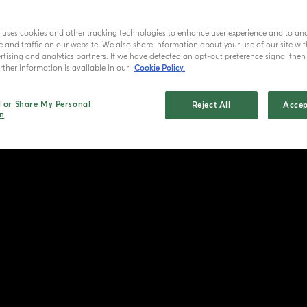
e uses cookies and other tracking technologies to enhance user experience and to an
and traffic on our website. We also share information about your use of our site wit
tising and analytics partners. If we have detected an opt-out preference signal then i
ther information is available in our
Cookie Policy.
l or Share My Personal
Reject All
Accep
n