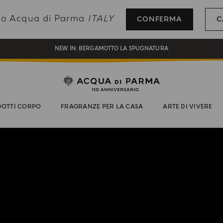
REGISTRATI E RICEVI UN REGALO SPECIALE CON IL TUO PRIMO ACQUISTO
ando Acqua di Parma
ITALY
CONFERMA
C
UN REGALO PER TE SUGLI ORDINI SUPERIORI AI 180€
NEW IN:
BERGAMOTTO LA SPUGNATURA
OTTI CORPO
FRAGRANZE PER LA CASA
ARTE DI VIVERE