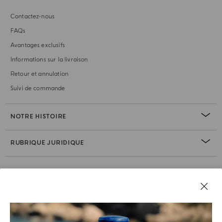
Contactez-nous
FAQs
Avantages exclusifs
Informations sur la livraison
Retour et annulation
Suivi de commande
NOTRE HISTOIRE
RUBRIQUE JURIDIQUE