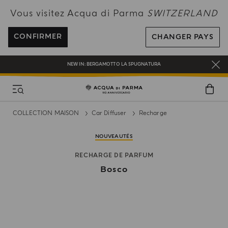
PROFITEZ DE LA LIVRAISON OFFERTE POUR TOUTE COMMANDE SUPÉRIEURE
Vous visitez Acqua di Parma
SWITZERLAND
À 120CHF
INSCRIVEZ-VOUS ET PROFITEZ DE NOS AVANTAGES
CONFIRMER
CHANGER PAYS
CADEAU OFFERT POUR TOUTE COMMANDE SUPÉRIEURE À CHF 180
NEW IN:
BERGAMOTTO LA SPUGNATURA
COLLECTION MAISON
Car Diffuser
Recharge
NOUVEAUTÉS
RECHARGE DE PARFUM
Bosco