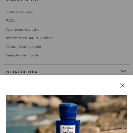
SERVICE CLIENTS
Contactez-nous
FAQs
Avantages exclusifs
Informations sur la livraison
Retour et annulation
Suivi de commande
NOTRE HISTOIRE
RUBRIQUE JURIDIQUE