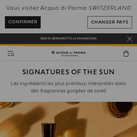
PROFITEZ DE LA LIVRAISON OFFERTE POUR TOUTE COMMANDE SUPÉRIEURE
Vous visitez Acqua di Parma
SWITZERLAND
À 120CHF
INSCRIVEZ-VOUS ET PROFITEZ DE NOS AVANTAGES
CONFIRMER
CHANGER PAYS
CADEAU OFFERT POUR TOUTE COMMANDE SUPÉRIEURE À CHF 180
NEW IN:
BERGAMOTTO LA SPUGNATURA
SIGNATURES OF THE SUN
Les ingrédients les plus précieux, interprétés dans
des fragrances gorgées de soleil