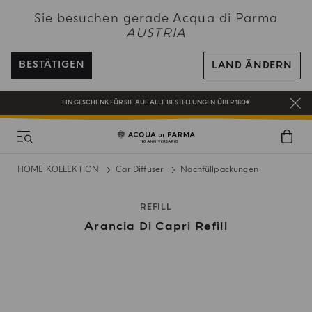
EIN GESCHENK FÜR SIE AUF ALLE BESTELLUNGEN ÜBER 180€
Sie besuchen gerade Acqua di Parma
AUSTRIA
NEW IN:
BERGAMOTTO LA SPUGNATURA
BEI ALLEN BESTELLUNGEN ÜBER 120€ ERHALTEN SIE EINE KOSTENLOSE
LIEFERUNG
BESTÄTIGEN
LAND ÄNDERN
REGISTRIEREN SIE SICH UND GENIESSEN SIE EINE WELT VOLLER VORTEILE
EIN GESCHENK FÜR SIE AUF ALLE BESTELLUNGEN ÜBER 180€
NEW IN:
BERGAMOTTO LA SPUGNATURA
HOME KOLLEKTION
Car Diffuser
Nachfüllpackungen
REFILL
Arancia Di Capri Refill