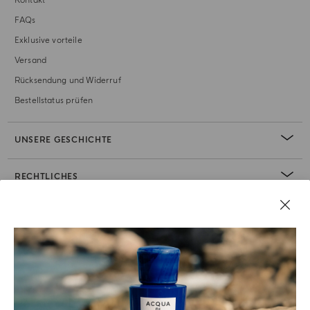
Kontakt
FAQs
Exklusive vorteile
Versand
Rücksendung und Widerruf
Bestellstatus prüfen
UNSERE GESCHICHTE
RECHTLICHES