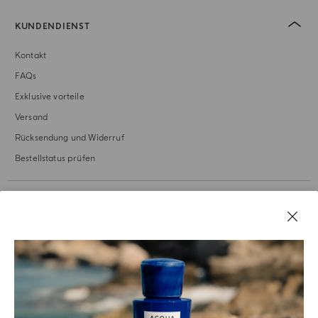
KUNDENDIENST
Kontakt
FAQs
Exklusive vorteile
Versand
Rücksendung und Widerruf
Bestellstatus prüfen
UNSERE GESCHICHTE
RECHTLICHES