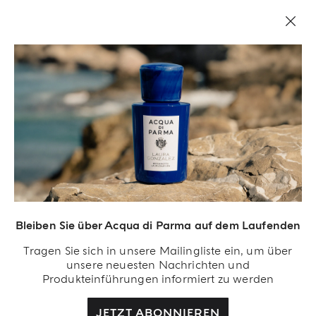
Bleiben Sie über Acqua di Parma auf dem Laufenden
Acqua Di Parma S.r.l., mit einem Kapital von 420 000,00 € registriert im
Tragen Sie sich in unsere Mailingliste ein, um über
Handelsregister von Mailand unter der Nummer IT04215670375 mit Sitz in Via
unsere neuesten Nachrichten und
Giovanni Spadolini 7 Gebäude B 20141 Milano, Italien.
Produkteinführungen informiert zu werden
JETZT ABONNIEREN