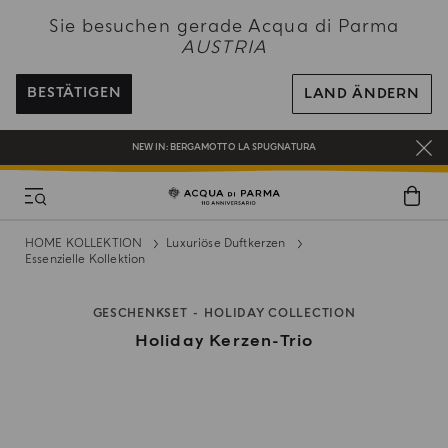
NEW IN:
BERGAMOTTO LA SPUGNATURA
Sie besuchen gerade Acqua di Parma
BEI ALLEN BESTELLUNGEN ÜBER 120€ ERHALTEN SIE EINE KOSTENLOSE
AUSTRIA
LIEFERUNG
REGISTRIEREN SIE SICH UND GENIESSEN SIE EINE WELT VOLLER VORTEILE
BESTÄTIGEN
LAND ÄNDERN
EIN GESCHENK FÜR SIE AUF ALLE BESTELLUNGEN ÜBER 180€
NEW IN:
BERGAMOTTO LA SPUGNATURA
HOME KOLLEKTION
Luxuriöse Duftkerzen
Essenzielle Kollektion
GESCHENKSET
HOLIDAY COLLECTION
Holiday Kerzen-Trio