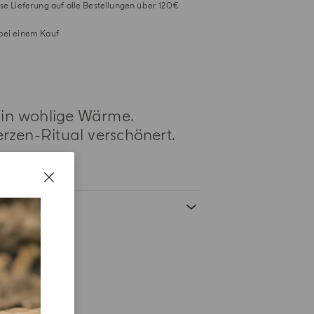
se Lieferung auf alle Bestellungen über 120€
bei einem Kauf
 in wohlige Wärme.
erzen-Ritual verschönert.