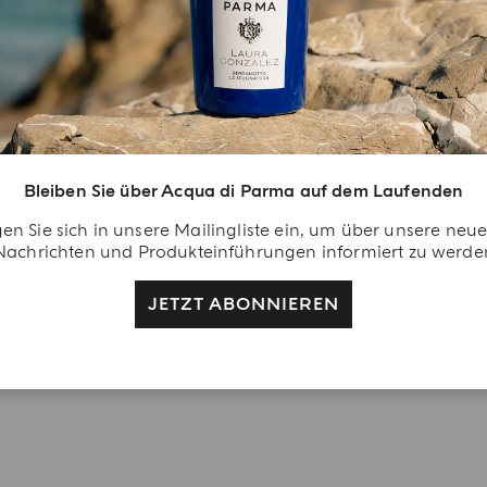
in Besonderer
illkommensgruß
rden Sie Teil von uns
d lassen Sie sich
Bleiben Sie über Acqua di Parma auf dem Laufenden
lohnen. Erstellen Sie Ihr
en Sie sich in unsere Mailingliste ein, um über unsere neu
cqua di Parma-Konto
Nachrichten und Produkteinführungen informiert zu werde
d erhalten Sie bei
rem ersten Kauf als
JETZT ABONNIEREN
gistrierter Benutzer
ne Colonia duschgel 40
l