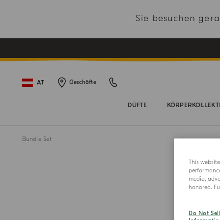
Sie besuchen ger
AT
Geschäfte
DÜFTE
KÖRPERKOLLEKT
Bundle Set
This websit
performance 
media, adver
honored. Fur
Do Not Sel