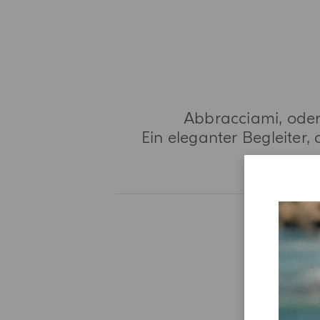
Abbracciami, oder
Ein eleganter Begleiter,