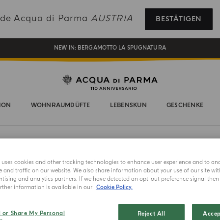
REGISTRIEREN SIE SICH UND GENIESSEN SIE EINE WELT VOLLER VORTEILE
ade Acqua di Parma
AUSTRIA
BESTÄTIGEN
EIN GESCHENK FÜR SIE AUF ALLE BESTELLUNGEN ÜBER 180€
NEW IN:
BERGAMOTTO LA SPUGNATURA
ION
WOHNRAUMDÜFTE
LEBENSKUN
GESCHENKE
e uses cookies and other tracking technologies to enhance user experience and to an
ABBRACCI
and traffic on our website. We also share information about your use of our site wit
Kerze
tising and analytics partners. If we have detected an opt-out preference signal then i
ther information is available in our
Cookie Policy.
Wählen sie e
l or Share My Personal
Reject All
Accep