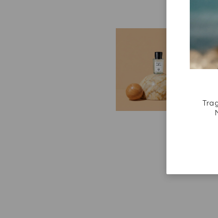
E
W
We
un
be
Trag
A
un
Ih
re
ei
m