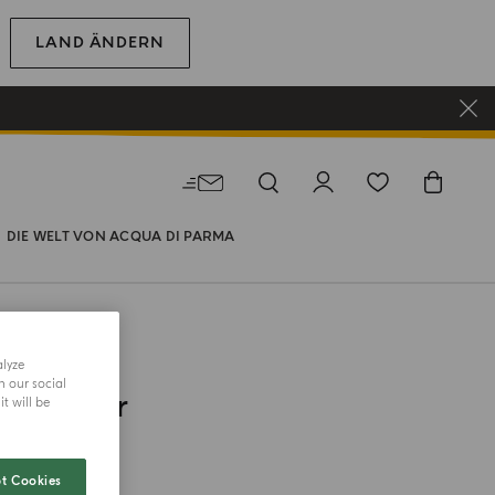
LAND ÄNDERN
DIE WELT VON ACQUA DI PARMA
alyze
AMI
h our social
nständer
t will be
ine farbe
t Cookies