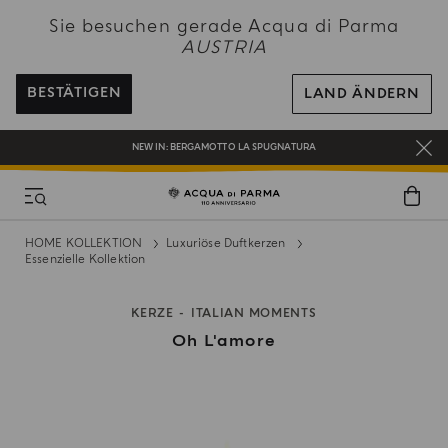
NEW IN:
BERGAMOTTO LA SPUGNATURA
Sie besuchen gerade Acqua di Parma
BEI ALLEN BESTELLUNGEN ÜBER 120€ ERHALTEN SIE EINE KOSTENLOSE
AUSTRIA
LIEFERUNG
REGISTRIEREN SIE SICH UND GENIESSEN SIE EINE WELT VOLLER VORTEILE
BESTÄTIGEN
LAND ÄNDERN
EIN GESCHENK FÜR SIE AUF ALLE BESTELLUNGEN ÜBER 180€
NEW IN:
BERGAMOTTO LA SPUGNATURA
HOME KOLLEKTION
Luxuriöse Duftkerzen
Essenzielle Kollektion
KERZE
ITALIAN MOMENTS
Oh L'amore