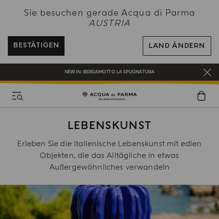
Sie besuchen gerade Acqua di Parma
AUSTRIA
EIN GESCHENK FÜR SIE AUF ALLE BESTELLUNGEN ÜBER 180€
BESTÄTIGEN
LAND ÄNDERN
NEW IN:
BERGAMOTTO LA SPUGNATURA
BEI ALLEN BESTELLUNGEN ÜBER 120€ ERHALTEN SIE EINE KOSTENLOSE
LIEFERUNG
REGISTRIEREN SIE SICH UND GENIESSEN SIE EINE WELT VOLLER VORTEILE
EIN GESCHENK FÜR SIE AUF ALLE BESTELLUNGEN ÜBER 180€
LEBENSKUNST
NEW IN:
BERGAMOTTO LA SPUGNATURA
Erleben Sie die italienische Lebenskunst mit edlen
Objekten, die das Alltägliche in etwas
Außergewöhnliches verwandeln