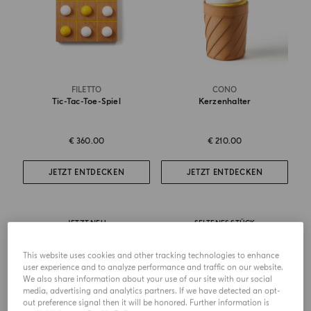
FILETTO
CONO
Tic-Tac-Toe-Spiel
Kerzenhalter
€ 360.00
€ 210.00
JETZT ENTDECKEN
JETZT ENTDECKEN
JETZT NEU
SELTENES STÜCK
This website uses cookies and other tracking technologies to enhance
user experience and to analyze performance and traffic on our website.
We also share information about your use of our site with our social
media, advertising and analytics partners. If we have detected an opt-
out preference signal then it will be honored. Further information is