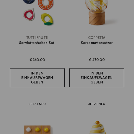
TUTTI FRUTTI
COPPETTA
Serviettenhalter-Set
Kerzenuntersetzer
€ 360.00
€ 470.00
IN DEN
IN DEN
EINKAUFSWAGEN
EINKAUFSWAGEN
GEBEN
GEBEN
JETZT NEU
JETZT NEU