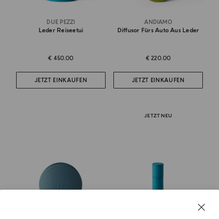
DUE PEZZI
ANDIAMO
Leder Reiseetui
Diffusor Fürs Auto Aus Leder
€ 450.00
€ 220.00
JETZT EINKAUFEN
JETZT EINKAUFEN
JETZT NEU