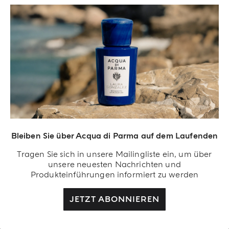
ANDIAMO
PASSEPARTOUT
Diffusor Fürs Auto Aus Leder
12 Ml Halter Aus Leder
€ 220.00
€ 240.00
JETZT EINKAUFEN
JETZT EINKAUFEN
BEST SELLER
Bleiben Sie über Acqua di Parma auf dem Laufenden
Tragen Sie sich in unsere Mailingliste ein, um über
unsere neuesten Nachrichten und
Produkteinführungen informiert zu werden
JETZT ABONNIEREN
DUE PEZZI
ANDIAMO