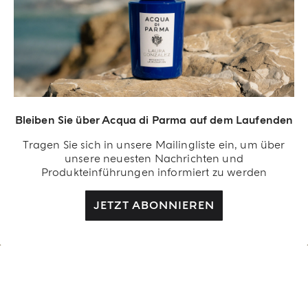
Bleiben Sie über Acqua di Parma auf dem Laufenden
Lifestyle-Objekte, um wundervolle Augenblicke unter der
Sonne zu verschönern.
Tragen Sie sich in unsere Mailingliste ein, um über
RESORT-KOLLEKTION
unsere neuesten Nachrichten und
Produkteinführungen informiert zu werden
MEHR ENTDECKEN
JETZT ABONNIEREN