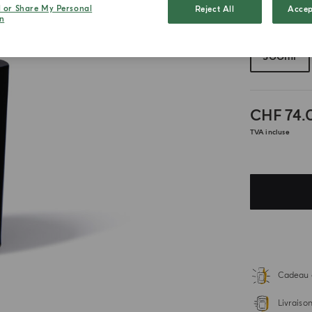
l or Share My Personal
Reject All
Accep
n
Choisissez vot
300ml
CHF 74.
TVA incluse
Cadeau 
Livraiso