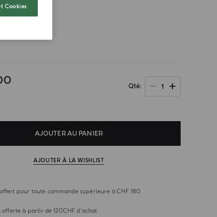
t Cookies
re taille
00
1
Qté
AJOUTER AU PANIER
AJOUTER À LA WISHLIST
offert pour toute commande supérieure à CHF 180
n offerte à partir de 120CHF d'achat