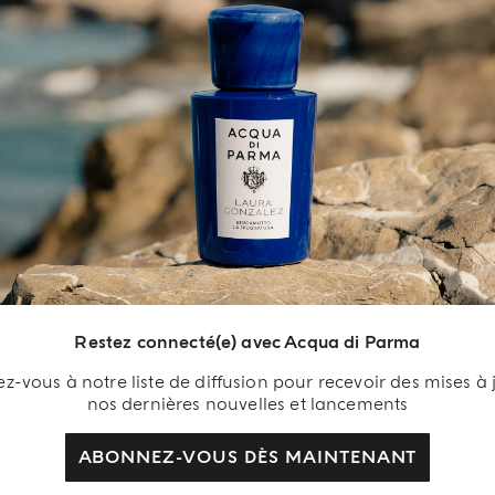
TRI & ENVIRONNEMENT
L'ART D'OFFRIR
adeau De
ienvenue
joignez-nous et
Restez connecté(e) avec Acqua di Parma
cevez une délicate
-vous à notre liste de diffusion pour recevoir des mises à 
tention. Créez votre
nos dernières nouvelles et lancements
ompte Acqua di Parma
 recevez en cadeau un
ABONNEZ-VOUS DÈS MAINTENANT
l douche Colonia 40 ml