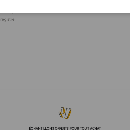
s votre premier achat
 tant qu'utilisateur
registré.
ÉCHANTILLONS OFFERTS POUR TOUT ACHAT