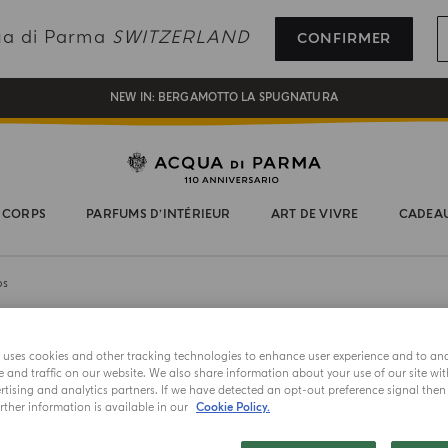
INSCRIVEZ-VOUS ET PROFITEZ DE NOS AVANTAGES
qua di Parma
SWITZERLAND
CONFIRMER
CADEAU OFFERT POUR TOUTE COMMANDE SUPÉRIEURE À CHF 180
NEW IN:
BERGAMOTTO LA SPUGNATURA
 CORPS
PARFUMS D’INTÉRIEUR
ART DE VIVRE
CADEA
ps
e uses cookies and other tracking technologies to enhance user experience and to an
NETTOYANT
and traffic on our website. We also share information about your use of our site wit
tising and analytics partners. If we have detected an opt-out preference signal then i
SIGNATURE
ther information is available in our
Cookie Policy.
Magnol