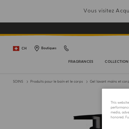
Vous visitez Ac
CH
Boutiques
FRAGRANCES
COLLECTION
SOINS
Produits pour le bain et le corps
Gel lavant mains et cor
This websit
performance 
media, adver
honored. Fur