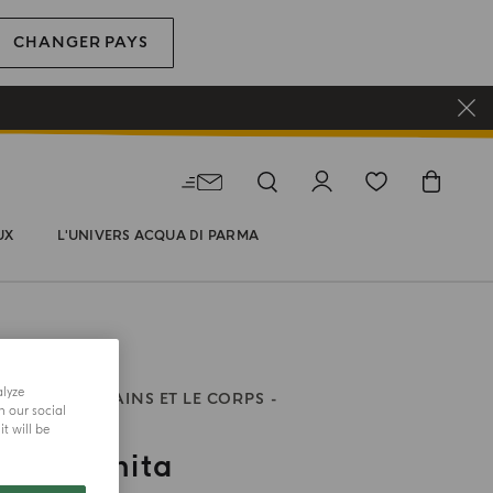
CHANGER PAYS
UX
L'UNIVERS ACQUA DI PARMA
alyze
 POUR LES MAINS ET LE CORPS
h our social
t will be
S OF THE SUN
ia Infinita