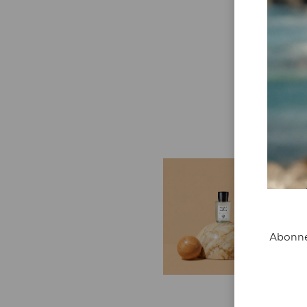
C
B
Re
re
Abonnez
at
c
et
ge