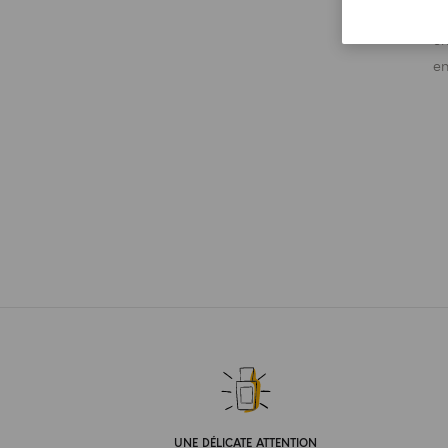
dè
en
en
UNE DÉLICATE ATTENTION