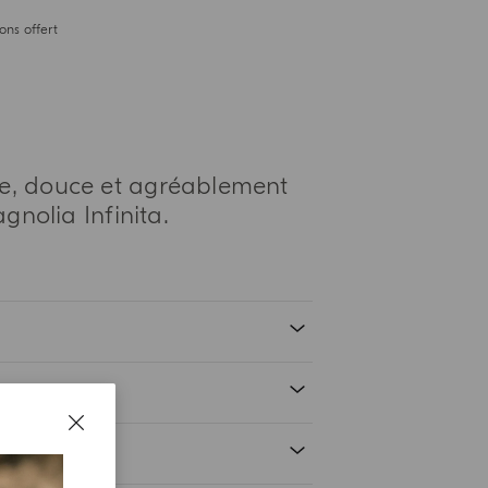
ons offert
pre, douce et agréablement
gnolia Infinita.