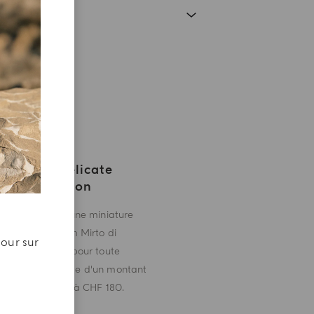
Une Délicate
Attention
Recevez une miniature
de parfum Mirto di
jour sur
Panarea pour toute
commande d'un montant
supérieur à CHF 180.