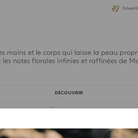
Échantill
s mains et le corps qui laisse la peau pro
es notes florales infinies et raffinées de Ma
DÉCOUVRIR
CARACTÉRISTIQUES OLFACTIVES
LISTE DES INGRÉDIENTS