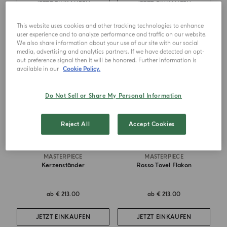
JETZT EINKAUFEN
JETZT EINKAUFEN
This website uses cookies and other tracking technologies to enhance
user experience and to analyze performance and traffic on our website.
We also share information about your use of our site with our social
media, advertising and analytics partners. If we have detected an opt-
out preference signal then it will be honored. Further information is
available in our
Cookie Policy.
Do Not Sell or Share My Personal Information
Reject All
Accept Cookies
MASTERPIECE
MASTERPIECE
Kerzenständer
Rosso Tovel Flakon
ab
€ 213.00
ab
€ 213.00
JETZT EINKAUFEN
JETZT EINKAUFEN