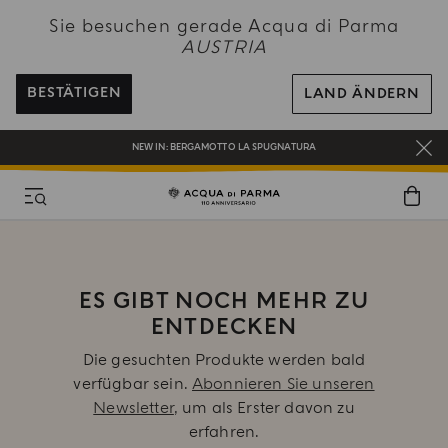
NEW IN:
BERGAMOTTO LA SPUGNATURA
Sie besuchen gerade Acqua di Parma
BEI ALLEN BESTELLUNGEN ÜBER 120€ ERHALTEN SIE EINE KOSTENLOSE
AUSTRIA
LIEFERUNG
REGISTRIEREN SIE SICH UND GENIESSEN SIE EINE WELT VOLLER VORTEILE
BESTÄTIGEN
LAND ÄNDERN
EIN GESCHENK FÜR SIE AUF ALLE BESTELLUNGEN ÜBER 180€
NEW IN:
BERGAMOTTO LA SPUGNATURA
ES GIBT NOCH MEHR ZU
ENTDECKEN
Die gesuchten Produkte werden bald
verfügbar sein.
Abonnieren Sie unseren
Newsletter
, um als Erster davon zu
erfahren.