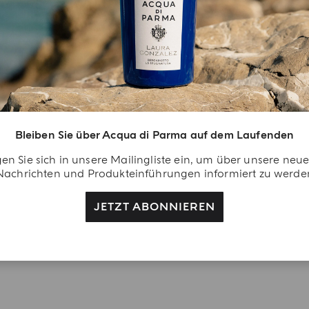
Bleiben Sie über Acqua di Parma auf dem Laufenden
AND- UND BODYWASH
HAND- UND BODYWA
en Sie sich in unsere Mailingliste ein, um über unsere neu
Nachrichten und Produkteinführungen informiert zu werde
Arancia Di Capri
Fico Di Amalfi
JETZT ABONNIEREN
€ 59.00
€ 59.00
EN EINKAUFSWAGEN GEBEN
IN DEN EINKAUFSWAGEN 