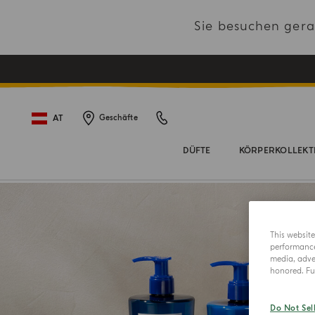
Sie besuchen ger
AT
Geschäfte
DÜFTE
KÖRPERKOLLEKT
This websit
performance 
media, adver
honored. Fur
Do Not Sel