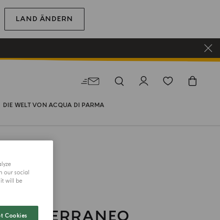
LAND ÄNDERN
DIE WELT VON ACQUA DI PARMA
alyze
h our social
t will be
 MEDITERRANEO
t Cookies