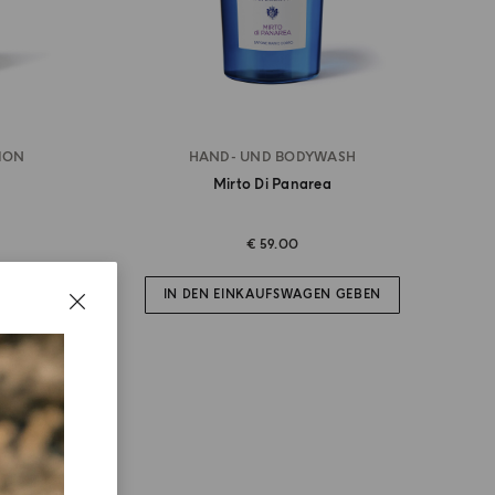
ION
HAND- UND BODYWASH
Mirto Di Panarea
€ 59.00
GEBEN
IN DEN EINKAUFSWAGEN GEBEN