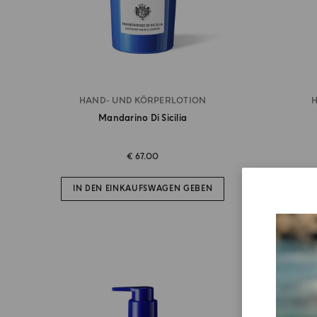
HAND- UND KÖRPERLOTION
H
Mandarino Di Sicilia
€ 67.00
IN DEN EINKAUFSWAGEN GEBEN
IN D