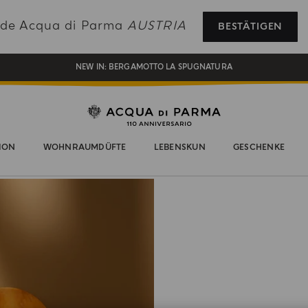
REGISTRIEREN SIE SICH UND GENIESSEN SIE EINE WELT VOLLER VORTEILE
ade Acqua di Parma
AUSTRIA
BESTÄTIGEN
EIN GESCHENK FÜR SIE AUF ALLE BESTELLUNGEN ÜBER 180€
NEW IN:
BERGAMOTTO LA SPUGNATURA
ION
WOHNRAUMDÜFTE
LEBENSKUN
GESCHENKE