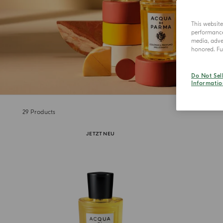
This websit
performance 
media, adver
honored. Fur
Do Not Sel
Informatio
29
Products
JETZT NEU