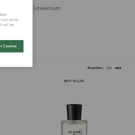
in ikonisches Universum
alyze
h our social
t will be
t Cookies
Ansehen
BEST SELLER