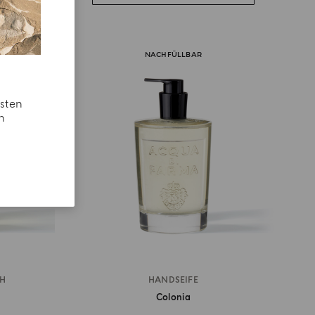
NACHFÜLLBAR
esten
n
SH
HANDSEIFE
Colonia