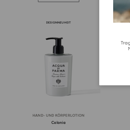
DESIGNNEUHEIT
Trag
HAND- UND KÖRPERLOTION
Colonia