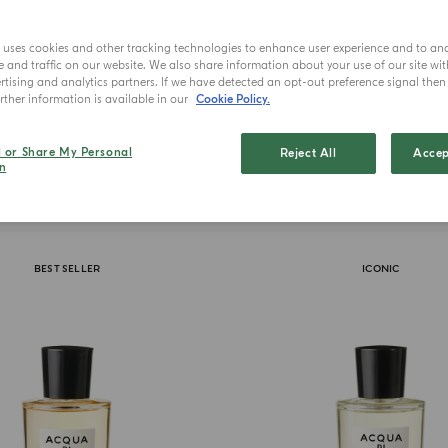
E
e uses cookies and other tracking technologies to enhance user experience and to an
and traffic on our website. We also share information about your use of our site wit
tising and analytics partners. If we have detected an opt-out preference signal then i
ther information is available in our
Cookie Policy.
l or Share My Personal
Reject All
Accep
n
BEST SELLER
ICONIC