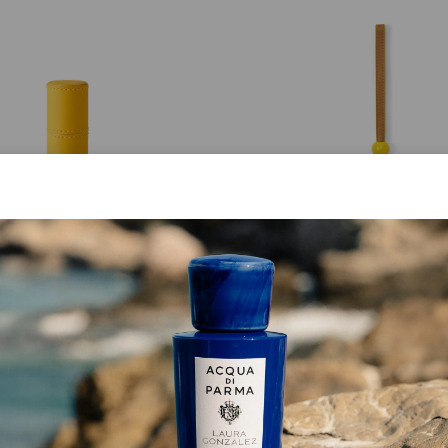
PASSEPARTOUT
VIA CON ME
12 Ml Halter Aus Leder
Anhänger Aus Keramik Und
€ 240.00
€ 110.00
JETZT ENTDECKEN
JETZT ENTDECKEN