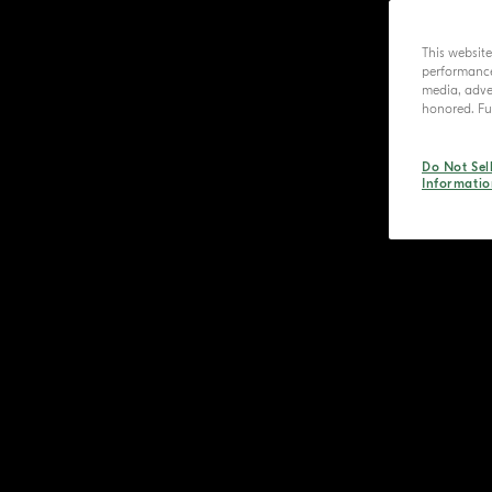
This websit
performance 
media, adver
honored. Fur
Do Not Sel
Informatio