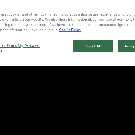
e uses cookies and other tracking technologies to enhance user experience and to an
and traffic on our website. We also share information about your use of our site wit
tising and analytics partners. If we have detected an opt-out preference signal then i
ther information is available in our
Cookie Policy.
l or Share My Personal
Reject All
Accep
n