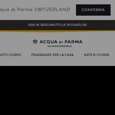
REGISTRATI E RICEVI UN REGALO SPECIALE CON IL TUO PRIMO ACQUISTO
Acqua di Parma
SWITZERLAND
CONFERMA
UN REGALO PER TE SUGLI ORDINI SUPERIORI AI CHF 180
NEW IN:
BERGAMOTTO LA SPUGNATURA
OTTI CORPO
FRAGRANZE PER LA CASA
ARTE DI VIVERE