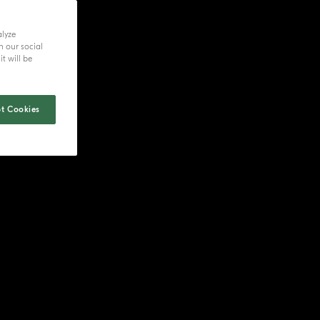
alyze
h our social
t will be
t Cookies