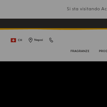
Si sta visitando 
CH
Negozi
FRAGRANZE
PROD