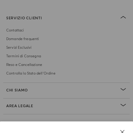
SERVIZIO CLIENTI
Contattaci
Domande frequenti
Servizi Esclusivi
Termini di Consegna
Reso e Cancellazione
Controlla lo Stato dell'Ordine
CHI SIAMO
AREA LEGALE