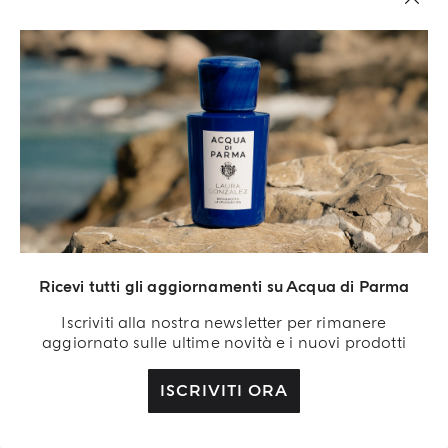
Ricevi tutti gli aggiornamenti su Acqua di Parma
Acqua di Parma S.r.l. Società a Responsabilità Limitata, Capitale sociale 420.000 €,
Sede legale presso Via Giovanni Spadolini 7 Palazzo B 20141 Milano – Italia.
Iscriviti alla nostra newsletter per rimanere
Iscrizione al Registro delle Imprese n.IT04215670375 e partita IVA 04215670375
aggiornato sulle ultime novità e i nuovi prodotti
ISCRIVITI ORA