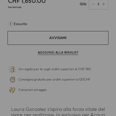
CHF 1,650.00
1
Qtà
Iva Inclusa
Esaurito
AVVISAMI
AGGIUNGI ALLA WISHLIST
Un regalo per te sugli ordini superiori ai CHF 180
Consegna gratuita per ordini superiori a 120CHF
Campioni omaggio
Laura Gonzalez s’ispira alla forza vitale del
mare per realizzare, in esclusiva per Acqua