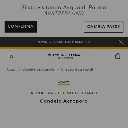
NEW IN:
BERGAMOTTO LA SPUGNATURA
Si sta visitando Acqua di Parma
SWITZERLAND
SPEDIZIONE GRATUITA PER TUTTI GLI ORDINI SUPERIORI A 120 CHF
REGISTRATI E RICEVI UN REGALO SPECIALE CON IL TUO PRIMO ACQUISTO
CONFERMA
CAMBIA PAESE
UN REGALO PER TE SUGLI ORDINI SUPERIORI AI CHF 180
NEW IN:
BERGAMOTTO LA SPUGNATURA
Casa
Candele profumate
Creazioni Essenziali
NOVITÀ
ACROPORA
BLU MEDITERRANEO
Candela Acropora