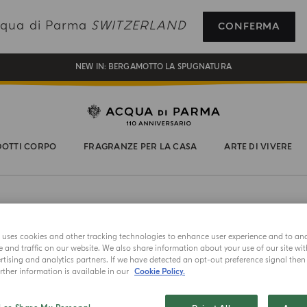
REGISTRATI E RICEVI UN REGALO SPECIALE CON IL TUO PRIMO ACQUISTO
Acqua di Parma
SWITZERLAND
CONFERMA
UN REGALO PER TE SUGLI ORDINI SUPERIORI AI CHF 180
NEW IN:
BERGAMOTTO LA SPUGNATURA
OTTI CORPO
FRAGRANZE PER LA CASA
ARTE DI VIVERE
MASTERPIECE
e uses cookies and other tracking technologies to enhance user experience and to an
and traffic on our website. We also share information about your use of our site wit
DESIGNED 
tising and analytics partners. If we have detected an opt-out preference signal then i
Luce 
ther information is available in our
Cookie Policy.