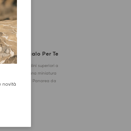
Un Regalo Per Te
Con gli ordini superiori a
CHF 180 una miniatura
di Mirto di Panarea da
e novità
5ml.