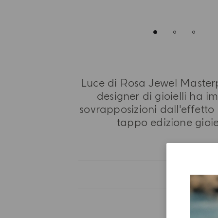
Luce di Rosa Jewel Masterp
designer di gioielli ha 
sovrapposizioni dall'effetto
tappo edizione gioi