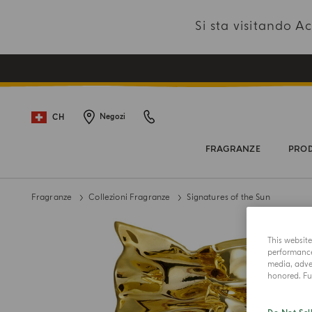
Si sta visitando 
CH
Negozi
FRAGRANZE
PROD
Fragranze
Collezioni Fragranze
Signatures of the Sun
This websit
performance 
media, adver
honored. Fur