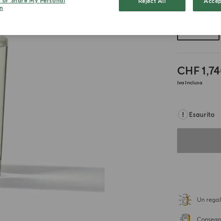
l or Share My Personal
Reject All
Accep
Scegli il for
n
180ml
CHF 1,7
Iva Inclusa
Esaurito
Un regal
Consegna