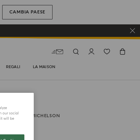
CAMBIA PAESE
REGALI
LA MAISON
alyze
h our social
BY ANNELISE MICHELSON
t will be
Di Rosa