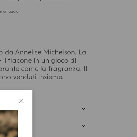
i omaggio
o da Annelise Michelson. La
il flacone in un gioco di
ibrante come la fragranza. Il
ono venduti insieme.