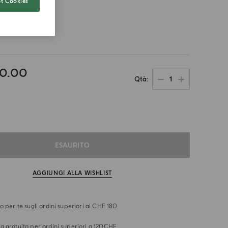
t Cookies
mato
40.00
1
Qtà
ESAURITO
AGGIUNGI ALLA WISHLIST
o per te sugli ordini superiori ai CHF 180
 gratuita per ordini superiori a 120CHF