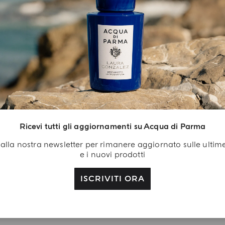
L'ARTE DEL REGALO
egalo Di
envenuto
isciti a noi: crea il tuo
Ricevi tutti gli aggiornamenti su Acqua di Parma
count Acqua di Parma
ti alla nostra newsletter per rimanere aggiornato sulle ultim
ricevi in regalo con il
e i nuovi prodotti
o primo acquisto il gel
ccia alla Colonia da
ISCRIVITI ORA
0 ml