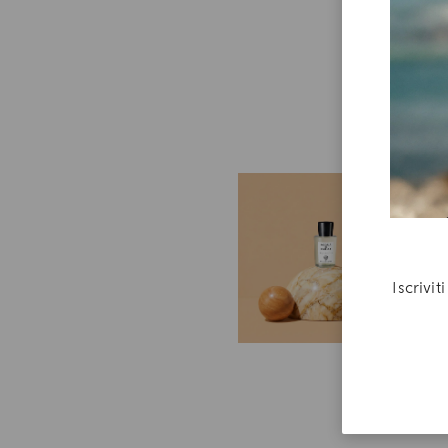
R
B
Un
ac
Iscrivi
e 
tu
do
4