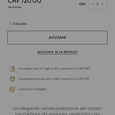
CHF 720.00
1
Qtà
Iva Inclusa
Esaurito
AVVISAMI
AGGIUNGI ALLA WISHLIST
Un regalo per te sugli ordini superiori ai CHF 180
Consegna gratuita per ordini superiori a 120CHF
Campioni omaggio
Un’elegante reinterpretazione dei classici
racchettoni da spiaggia, realizzata con