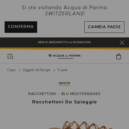
NEW IN:
BERGAMOTTO LA SPUGNATURA
Si sta visitando Acqua di Parma
SWITZERLAND
SPEDIZIONE GRATUITA PER TUTTI GLI ORDINI SUPERIORI A 120 CHF
REGISTRATI E RICEVI UN REGALO SPECIALE CON IL TUO PRIMO ACQUISTO
CONFERMA
CAMBIA PAESE
UN REGALO PER TE SUGLI ORDINI SUPERIORI AI CHF 180
NEW IN:
BERGAMOTTO LA SPUGNATURA
Casa
Oggetti di Design
Travel
NOVITÀ
RACCHETTONI
BLU MEDITERRANEO
Racchettoni Da Spiaggia