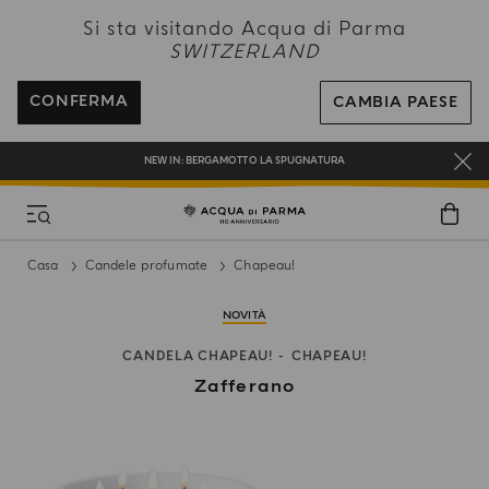
NEW IN:
BERGAMOTTO LA SPUGNATURA
Si sta visitando Acqua di Parma
SWITZERLAND
SPEDIZIONE GRATUITA PER TUTTI GLI ORDINI SUPERIORI A 120 CHF
REGISTRATI E RICEVI UN REGALO SPECIALE CON IL TUO PRIMO ACQUISTO
CONFERMA
CAMBIA PAESE
UN REGALO PER TE SUGLI ORDINI SUPERIORI AI CHF 180
NEW IN:
BERGAMOTTO LA SPUGNATURA
Casa
Candele profumate
Chapeau!
NOVITÀ
CANDELA CHAPEAU!
CHAPEAU!
Zafferano