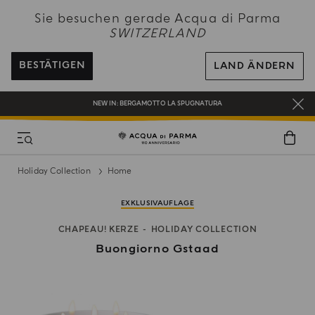
NEW IN:
BERGAMOTTO LA SPUGNATURA
Sie besuchen gerade Acqua di Parma
SWITZERLAND
KOSTENFREIER VERSAND AUF ALLE BESTELLUNGEN ÜBER 120 CHF
REGISTRIEREN SIE SICH UND GENIESSEN SIE EINE WELT VOLLER VORTEILE
BESTÄTIGEN
LAND ÄNDERN
EIN GESCHENK FÜR SIE AUF ALLE BESTELLUNGEN ÜBER CHF 180
NEW IN:
BERGAMOTTO LA SPUGNATURA
Holiday Collection
Home
EXKLUSIVAUFLAGE
CHAPEAU! KERZE
HOLIDAY COLLECTION
Buongiorno Gstaad