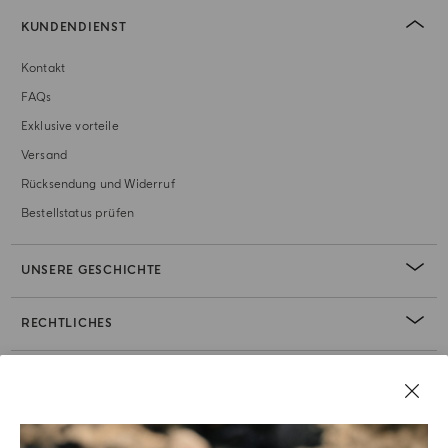
KUNDENDIENST
Kontakt
FAQs
Exklusive vorteile
Versand
Rücksendung und Widerruf
Bestellstatus prüfen
UNSERE GESCHICHTE
RECHTLICHES