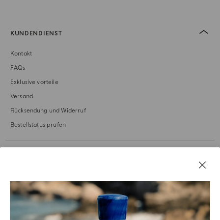
KUNDENDIENST
Kontakt
FAQs
Exklusive vorteile
Versand
Rücksendung und Widerruf
Bestellstatus prüfen
UNSERE GESCHICHTE
RECHTLICHES