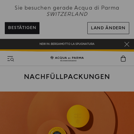
NEW IN:
BERGAMOTTO LA SPUGNATURA
Sie besuchen gerade Acqua di Parma
SWITZERLAND
KOSTENFREIER VERSAND AUF ALLE BESTELLUNGEN ÜBER 120 CHF
REGISTRIEREN SIE SICH UND GENIESSEN SIE EINE WELT VOLLER VORTEILE
BESTÄTIGEN
LAND ÄNDERN
EIN GESCHENK FÜR SIE AUF ALLE BESTELLUNGEN ÜBER CHF 180
NEW IN:
BERGAMOTTO LA SPUGNATURA
NACHFÜLLPACKUNGEN