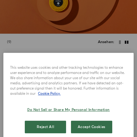
9
Ansehen
JETZT NEU
JETZT NEU
This website uses cookies and other tracking technologies to enhance
user experience and to analyze performance and traffic on our website.
We also share information about your use of our site with our social
media, advertising and analytics partners. If we have detected an opt-
out preference signal then it will be honored. Further information is
available in our
Cookie Policy.
Do Not Sell or Share My Personal Information
Reject All
Accept Cookies
DUFT-REFILL
DUFT-REFILL
Bosco
Zafferano