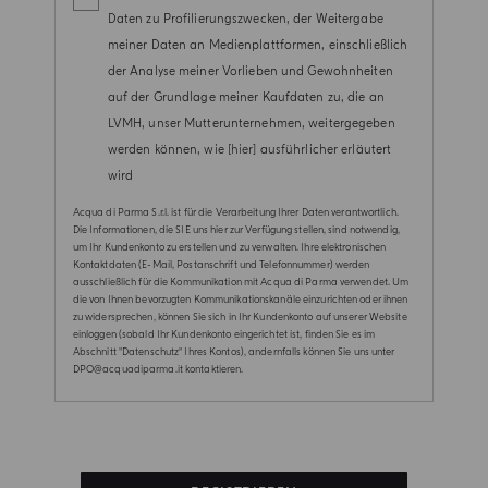
Daten zu Profilierungszwecken, der Weitergabe
meiner Daten an Medienplattformen, einschließlich
der Analyse meiner Vorlieben und Gewohnheiten
auf der Grundlage meiner Kaufdaten zu, die an
LVMH, unser Mutterunternehmen, weitergegeben
werden können, wie
[hier]
ausführlicher erläutert
wird
Acqua di Parma S.r.l. ist für die Verarbeitung Ihrer Daten verantwortlich.
Die Informationen, die SIE uns hier zur Verfügung stellen, sind notwendig,
um Ihr Kundenkonto zu erstellen und zu verwalten. Ihre elektronischen
Kontaktdaten (E-Mail, Postanschrift und Telefonnummer) werden
ausschließlich für die Kommunikation mit Acqua di Parma verwendet. Um
die von Ihnen bevorzugten Kommunikationskanäle einzurichten oder ihnen
zu widersprechen, können Sie sich in Ihr Kundenkonto auf unserer Website
einloggen (sobald Ihr Kundenkonto eingerichtet ist, finden Sie es im
Abschnitt "Datenschutz" Ihres Kontos), andernfalls können Sie uns unter
DPO@acquadiparma.it kontaktieren.