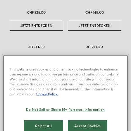
CHF 225.00
CHF 145.00
JETZT ENTDECKEN
JETZT ENTDECKEN
JETZT NEU
JETZT NEU
This website uses cookies and other tracking technologies to enhance
user experience and to analyze performance and traffic on our website.
We also share information about your use of our site with our social
media, advertising and analytics partners. If we have detected an opt-
out preference signal then it will be honored. Further information is
available in our
Cookie Policy.
Do Not Sell or Share My Personal Information
EAU DE PARFUM
HAIR & BODY OIL
Bergamotto La Spugnatura
Bergamotto La Spugnatura
Reject All
Accept Cookies