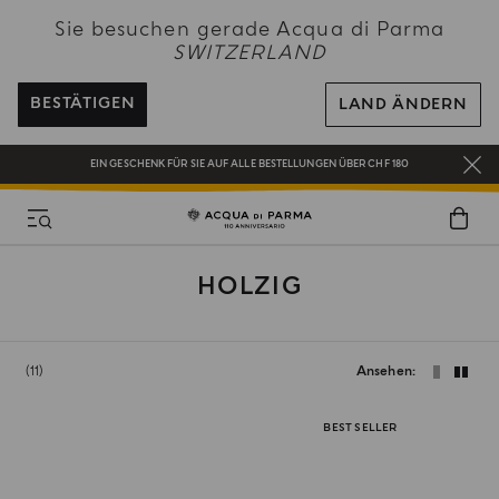
NEW IN:
BERGAMOTTO LA SPUGNATURA
Sie besuchen gerade Acqua di Parma
SWITZERLAND
KOSTENFREIER VERSAND AUF ALLE BESTELLUNGEN ÜBER 120 CHF
REGISTRIEREN SIE SICH UND GENIESSEN SIE EINE WELT VOLLER VORTEILE
BESTÄTIGEN
LAND ÄNDERN
EIN GESCHENK FÜR SIE AUF ALLE BESTELLUNGEN ÜBER CHF 180
NEW IN:
BERGAMOTTO LA SPUGNATURA
HOLZIG
11
Ansehen
BEST SELLER