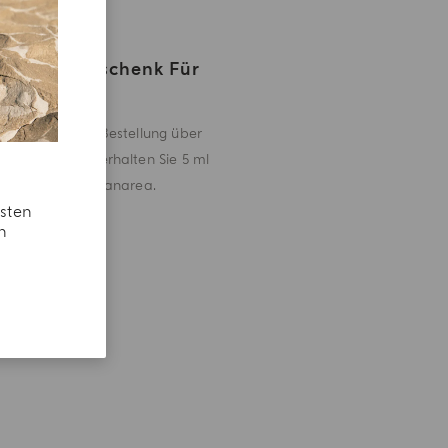
Ein Geschenk Für
Sie
Für jede Bestellung über
CHF 180 erhalten Sie 5 ml
Mirto di Panarea.
esten
n