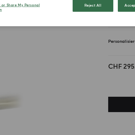
l or Share My Personal
Reject All
Accep
n
50ml
Personalisie
CHF 295
.