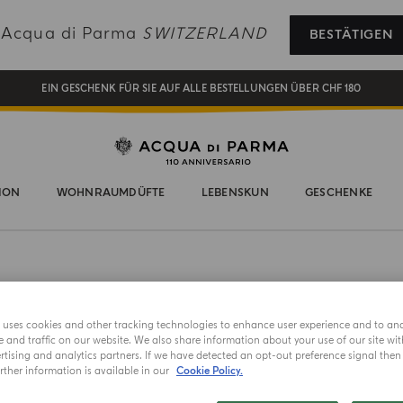
KOSTENFREIER VERSAND AUF ALLE BESTELLUNGEN ÜBER 120 CHF
e Acqua di Parma
SWITZERLAND
BESTÄTIGEN
REGISTRIEREN SIE SICH UND GENIESSEN SIE EINE WELT VOLLER VORTEILE
EIN GESCHENK FÜR SIE AUF ALLE BESTELLUNGEN ÜBER CHF 180
NEW IN:
BERGAMOTTO LA SPUGNATURA
ION
WOHNRAUMDÜFTE
LEBENSKUN
GESCHENKE
JETZT NEU
EXTRAIT D
e uses cookies and other tracking technologies to enhance user experience and to an
Gelso
and traffic on our website. We also share information about your use of our site wit
tising and analytics partners. If we have detected an opt-out preference signal then i
ther information is available in our
Cookie Policy.
Wählen Sie I