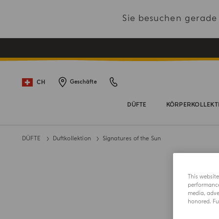
Sie besuchen gerad
CH
Geschäfte
DÜFTE
KÖRPERKOLLEKT
DÜFTE
Duftkollektion
Signatures of the Sun
This websit
performance 
media, adver
honored. Fur