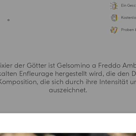
Ein Gesc
Kostenlo
Proben 
lixier der Götter ist Gelsomino a Freddo Amb
kalten Enfleurage hergestellt wird, die den 
omposition, die sich durch ihre Intensität 
auszeichnet.
WEITERE INFORMATIONEN