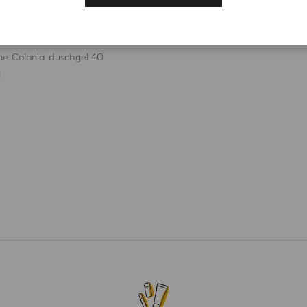
d erhalten Sie bei
rem ersten Kauf als
gistrierter Benutzer
ne Colonia duschgel 40
l