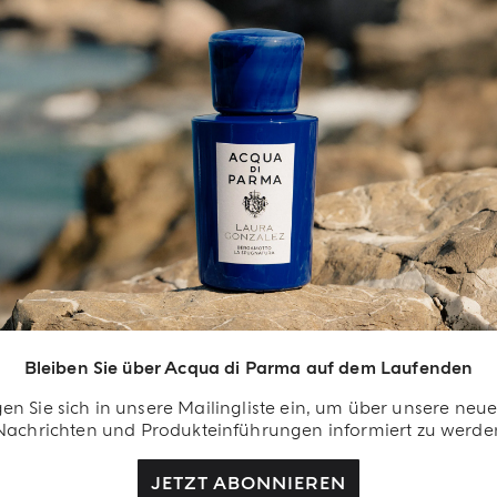
DUFTNOTE
INHALTSSTOFFLISTEN
EXKLUSIVE VORTEILE
in Besonderer
illkommensgruß
Bleiben Sie über Acqua di Parma auf dem Laufenden
rden Sie Teil von uns
en Sie sich in unsere Mailingliste ein, um über unsere neu
d lassen Sie sich
Nachrichten und Produkteinführungen informiert zu werde
lohnen. Erstellen Sie Ihr
cqua di Parma-Konto
JETZT ABONNIEREN