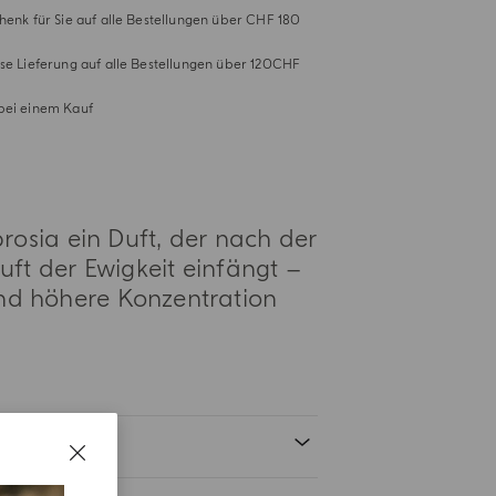
henk für Sie auf alle Bestellungen über CHF 180
se Lieferung auf alle Bestellungen über 120CHF
bei einem Kauf
rosia ein Duft, der nach der
Duft der Ewigkeit einfängt –
und höhere Konzentration