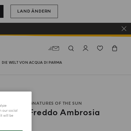
LAND ÄNDERN
DIE WELT VON ACQUA DI PARMA
E PARFUM
SIGNATURES OF THE SUN
alyze
mino A Freddo Ambrosia
h our social
t will be
hre Größe