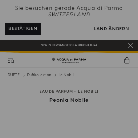
NEW IN:
BERGAMOTTO LA SPUGNATURA
Sie besuchen gerade Acqua di Parma
SWITZERLAND
KOSTENFREIER VERSAND AUF ALLE BESTELLUNGEN ÜBER 120 CHF
REGISTRIEREN SIE SICH UND GENIESSEN SIE EINE WELT VOLLER VORTEILE
BESTÄTIGEN
LAND ÄNDERN
EIN GESCHENK FÜR SIE AUF ALLE BESTELLUNGEN ÜBER CHF 180
NEW IN:
BERGAMOTTO LA SPUGNATURA
DÜFTE
Duftkollektion
Le Nobili
EAU DE PARFUM
LE NOBILI
Peonia Nobile