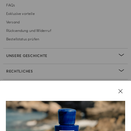
FAQs
Exklusive vorteile
Versand
Rücksendung und Widerruf
Bestellstatus prüfen
UNSERE GESCHICHTE
RECHTLICHES