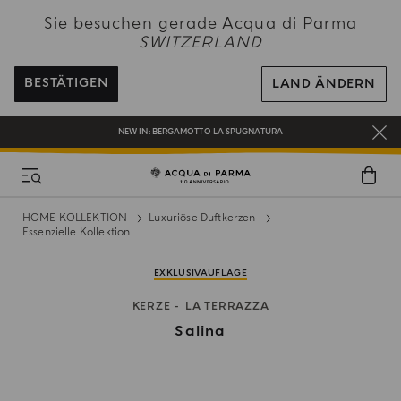
NEW IN:
BERGAMOTTO LA SPUGNATURA
Sie besuchen gerade Acqua di Parma
SWITZERLAND
KOSTENFREIER VERSAND AUF ALLE BESTELLUNGEN ÜBER 120 CHF
REGISTRIEREN SIE SICH UND GENIESSEN SIE EINE WELT VOLLER VORTEILE
BESTÄTIGEN
LAND ÄNDERN
EIN GESCHENK FÜR SIE AUF ALLE BESTELLUNGEN ÜBER CHF 180
NEW IN:
BERGAMOTTO LA SPUGNATURA
HOME KOLLEKTION
Luxuriöse Duftkerzen
Essenzielle Kollektion
EXKLUSIVAUFLAGE
KERZE
LA TERRAZZA
Salina