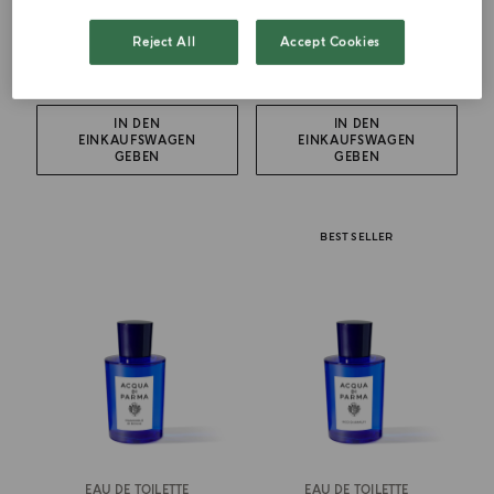
Bergamotto Di Calabria
Arancia Di Capri
Reject All
Accept Cookies
ab
CHF 126.00
ab
CHF 126.00
IN DEN
IN DEN
EINKAUFSWAGEN
EINKAUFSWAGEN
GEBEN
GEBEN
BEST SELLER
EAU DE TOILETTE
EAU DE TOILETTE