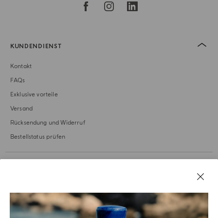
KUNDENDIENST
Kontakt
FAQs
Exklusive vorteile
Versand
Rücksendung und Widerruf
Bestellstatus prüfen
UNSERE GESCHICHTE
RECHTLICHES