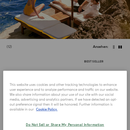
12
Ansehen
BEST SELLER
This website uses cookies and other tracking technologies to enhance
user experience and to analyze performance and traffic on our website.
We also share information about your use of our site with our social
media, advertising and analytics partners. If we have detected an opt-
out preference signal then it will be honored. Further information is
available in our
Cookie Policy.
Do Not Sell or Share My Personal Information
EAU DE TOILETTE
EAU DE TOILETTE