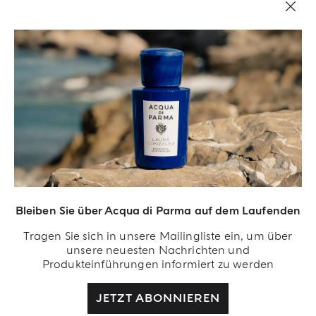
ALEXIS DADIER
„Colonia Il Profumo bleibt seinen Wurzeln treu,
hebt aber die Kontraste für ein intensiveres und
moderneres Duftprofil hervor, das reichhaltiger ist
und eine längere Haltbarkeit, sowie eine
nachhaltigere Sillage verspricht. Die Zitrusnoten
sind heller, lebendiger und fruchtiger. Die blumige
Herznote ist ausgeprägter und raffinierter. Die
holzige Basisnote verwendet fortschrittliche
Inhaltsstoffe, um dem Duft Tiefe und Raffinesse zu
verleihen“.
Bleiben Sie über Acqua di Parma auf dem Laufenden
Tragen Sie sich in unsere Mailingliste ein, um über
unsere neuesten Nachrichten und
Produkteinführungen informiert zu werden
JETZT ABONNIEREN