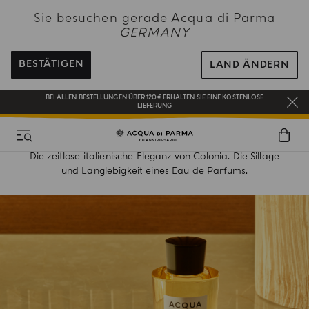
Sie besuchen gerade Acqua di Parma
GERMANY
EIN GESCHENK FÜR SIE AUF ALLE BESTELLUNGEN ÜBER 180€
BESTÄTIGEN
LAND ÄNDERN
NEW IN:
BERGAMOTTO LA SPUGNATURA
HERITAGE REFINED
BEI ALLEN BESTELLUNGEN ÜBER 120€ ERHALTEN SIE EINE KOSTENLOSE
COLONIA IL PROFUMO
LIEFERUNG
REGISTRIEREN SIE SICH UND GENIESSEN SIE EINE WELT VOLLER VORTEILE
EIN GESCHENK FÜR SIE AUF ALLE BESTELLUNGEN ÜBER 180€
Die zeitlose italienische Eleganz von Colonia. Die Sillage
und Langlebigkeit eines Eau de Parfums.
NEW IN:
BERGAMOTTO LA SPUGNATURA