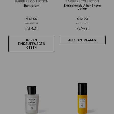
BARBIERE COLLECTION
BARBIERE COLLECTION
Bartserum
Erfrischende After Shave
Lotion
€ 62.00
€ 82.00
2066.67 €/L
820.00 €/L
inkl.MwSt.
inkl.MwSt.
IN DEN
JETZT ENTDECKEN
EINKAUFSWAGEN
GEBEN