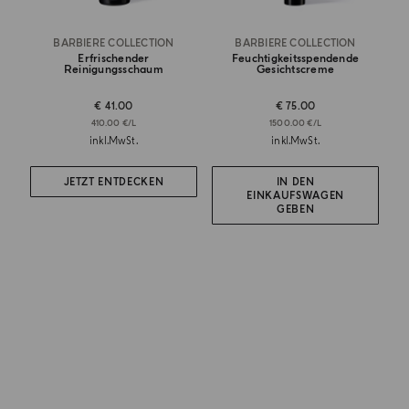
BARBIERE COLLECTION
BARBIERE COLLECTION
Erfrischender
Feuchtigkeitsspendende
Reinigungsschaum
Gesichtscreme
€ 41.00
€ 75.00
410.00 €/L
1500.00 €/L
inkl.MwSt.
inkl.MwSt.
JETZT ENTDECKEN
IN DEN
EINKAUFSWAGEN
GEBEN