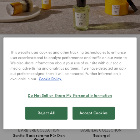
8
Ansehen
This website uses cookies and other tracking technologies to enhance
user experience and to analyze performance and traffic on our website.
We also share information about your use of our site with our social
media, advertising and analytics partners. If we have detected an opt-
out preference signal then it will be honored. Further information is
available in our
Cookie Policy.
Do Not Sell or Share My Personal Information
Reject All
Accept Cookies
BARBIERE COLLECTION
BARBIERE COLLECTION
Sanfte Rasiercreme Für Den
Rasiergel
Pinsel