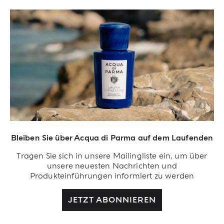
RECHTLICHES
Bleiben Sie über Acqua di Parma auf dem Laufenden
Tragen Sie sich in unsere Mailingliste ein, um über
unsere neuesten Nachrichten und
Produkteinführungen informiert zu werden
JETZT ABONNIEREN
Acqua Di Parma S.r.l., mit einem Kapital von 420 000,00 € registriert im
Handelsregister von Mailand unter der Nummer IT04215670375 mit Sitz in Via
Giovanni Spadolini 7 Gebäude B 20141 Milano, Italien.