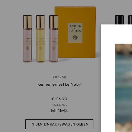
3 X 12ML
S
Kennenlernset Le Nobili
Signa
€ 156.00
4333.33 €/L
inkl.MwSt.
IN DEN EINKAUFSWAGEN GEBEN
IN D