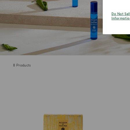
Do Not Sel
Informatio
8
Products