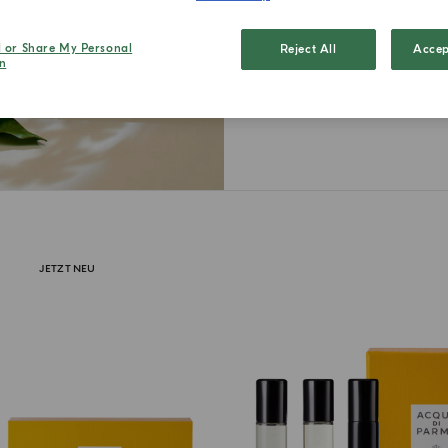
Entdecke
Duftuni
l or Share My Personal
Reject All
Accep
n
JETZT NEU