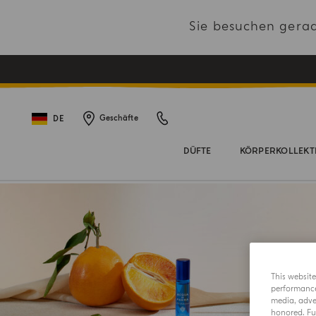
Sie besuchen gera
DE
Geschäfte
DÜFTE
KÖRPERKOLLEKT
This websit
performance 
media, adver
honored. Fur