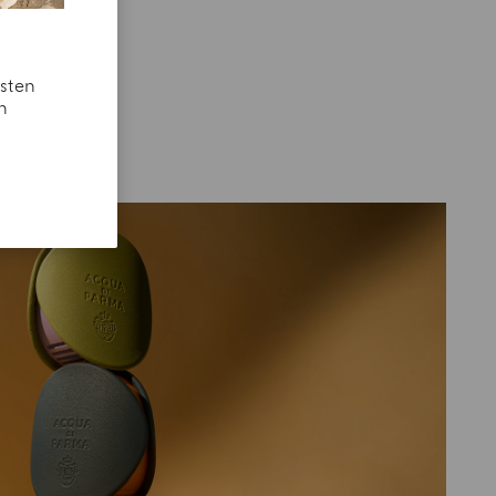
esten
n