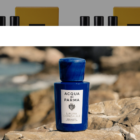
IGNATURES OF THE SUN
SIGNATURES OF THE S
tures Of The Sun Probierset
Signatures Of The Sun Prob
€ 156.00
€ 165.00
4333.33 €/L
4583.33 €/L
inkl.MwSt.
inkl.MwSt.
EN EINKAUFSWAGEN GEBEN
IN DEN EINKAUFSWAGEN 