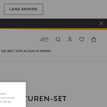
LAND ÄNDERN
DIE WELT VON ACQUA DI PARMA
alyze
MINIATUREN-SET
h our social
t will be