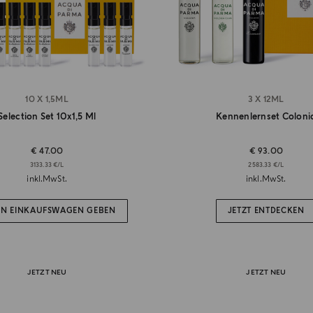
10 X 1,5ML
3 X 12ML
Selection Set 10x1,5 Ml
Kennenlernset Coloni
€ 47.00
€ 93.00
3133.33 €/L
2583.33 €/L
inkl.MwSt.
inkl.MwSt.
EN EINKAUFSWAGEN GEBEN
JETZT ENTDECKEN
JETZT NEU
JETZT NEU