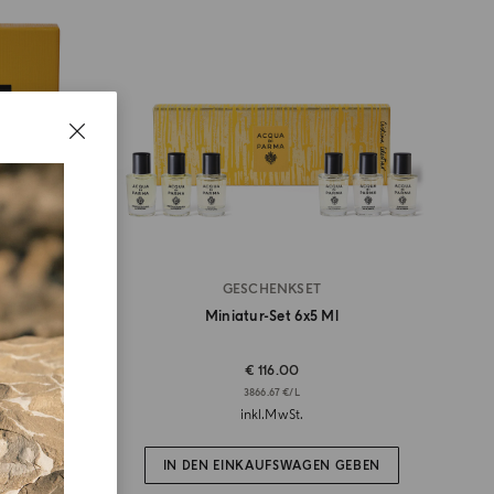
UN
GESCHENKSET
ierset
Miniatur-Set 6x5 Ml
€ 116.00
3866.67 €/L
inkl.MwSt.
GEBEN
IN DEN EINKAUFSWAGEN GEBEN