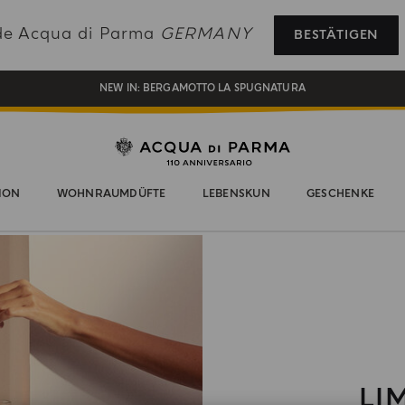
REGISTRIEREN SIE SICH UND GENIESSEN SIE EINE WELT VOLLER VORTEILE
de Acqua di Parma
GERMANY
BESTÄTIGEN
EIN GESCHENK FÜR SIE AUF ALLE BESTELLUNGEN ÜBER 180€
NEW IN:
BERGAMOTTO LA SPUGNATURA
ION
WOHNRAUMDÜFTE
LEBENSKUN
GESCHENKE
LI