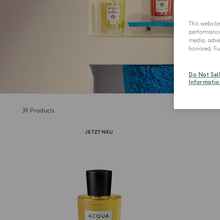
This websit
performance 
media, adver
honored. Fur
Do Not Sel
Informatio
39
Products
JETZT NEU