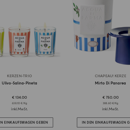
KERZEN-TRIO
CHAPEAU! KERZE
Ulivo-Salina-Pineta
Mirto Di Panarea
€ 134.00
€ 750.00
638.10 €/Kg
388.60 €/Kg
inkl.MwSt.
inkl.MwSt.
EN EINKAUFSWAGEN GEBEN
IN DEN EINKAUFSWAGEN 