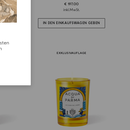
€ 197.00
inkl.MwSt.
GEBEN
IN DEN EINKAUFSWAGEN GEBEN
esten
n
EXKLUSIVAUFLAGE