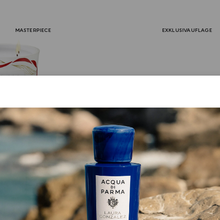
MASTERPIECE
EXKLUSIVAUFLAGE
CHAPEAU! KERZE
SONDERAUSGABE
Legàmi Chapeau!
Diffusor Fürs Auto Mase