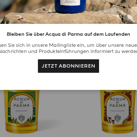
€ 750.00
€ 243.00
388.60 €/Kg
inkl.MwSt.
inkl.MwSt.
IN DEN EINKAUFSWAGEN 
EN EINKAUFSWAGEN GEBEN
Bleiben Sie über Acqua di Parma auf dem Laufenden
en Sie sich in unsere Mailingliste ein, um über unsere neu
Nachrichten und Produkteinführungen informiert zu werde
EXKLUSIVAUFLAGE
EXKLUSIVAUFLAGE
JETZT ABONNIEREN