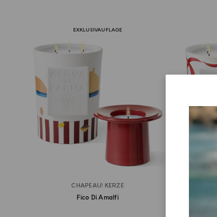
EXKLUSIVAUFLAGE
CHAPEAU! KERZE
Fico Di Amalfi