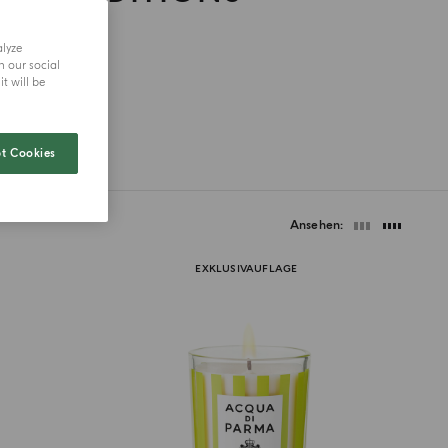
alyze
h our social
t will be
t Cookies
Ansehen
EXKLUSIVAUFLAGE