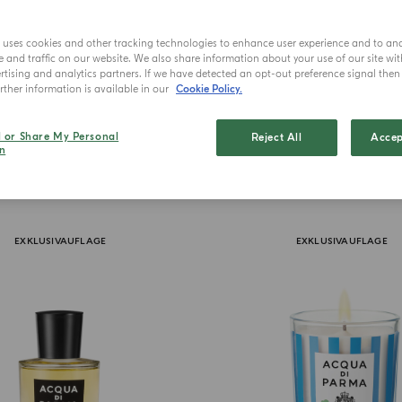
e uses cookies and other tracking technologies to enhance user experience and to an
and traffic on our website. We also share information about your use of our site wit
tising and analytics partners. If we have detected an opt-out preference signal then i
ther information is available in our
Cookie Policy.
l or Share My Personal
Reject All
Accep
n
EXKLUSIVAUFLAGE
EXKLUSIVAUFLAGE