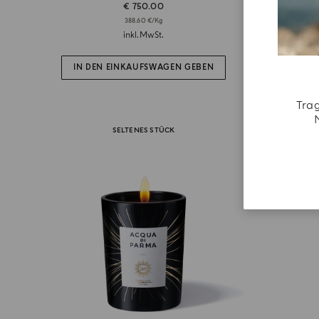
€ 750.00
388.60 €/Kg
inkl.MwSt.
IN DEN EINKAUFSWAGEN GEBEN
IN D
Trag
SELTENES STÜCK