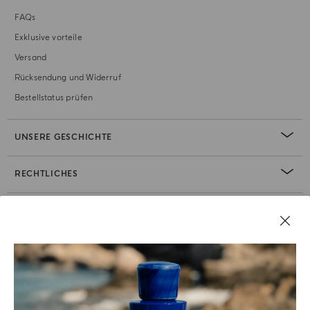
FAQs
Exklusive vorteile
Versand
Rücksendung und Widerruf
Bestellstatus prüfen
UNSERE GESCHICHTE
RECHTLICHES