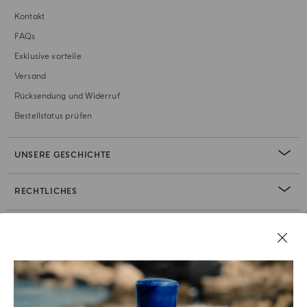
Kontakt
FAQs
Exklusive vorteile
Versand
Rücksendung und Widerruf
Bestellstatus prüfen
UNSERE GESCHICHTE
RECHTLICHES