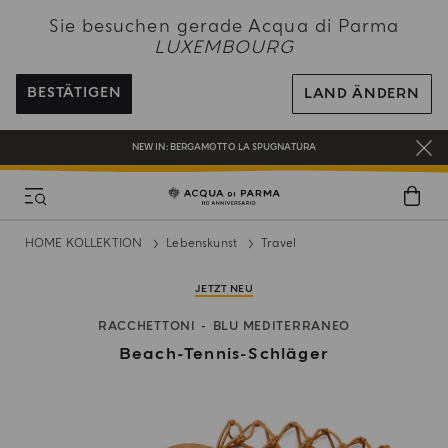
NEW IN:
BERGAMOTTO LA SPUGNATURA
Sie besuchen gerade Acqua di Parma
BEI ALLEN BESTELLUNGEN ÜBER 120€ ERHALTEN SIE EINE KOSTENLOSE
LUXEMBOURG
LIEFERUNG
REGISTRIEREN SIE SICH UND GENIESSEN SIE EINE WELT VOLLER VORTEILE
BESTÄTIGEN
LAND ÄNDERN
EIN GESCHENK FÜR SIE AUF ALLE BESTELLUNGEN ÜBER 180€
NEW IN:
BERGAMOTTO LA SPUGNATURA
HOME KOLLEKTION
Lebenskunst
Travel
JETZT NEU
RACCHETTONI
BLU MEDITERRANEO
Beach-Tennis-Schläger