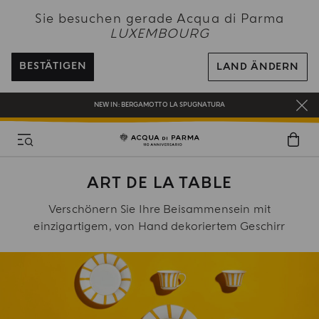
NEW IN:
BERGAMOTTO LA SPUGNATURA
Sie besuchen gerade Acqua di Parma
BEI ALLEN BESTELLUNGEN ÜBER 120€ ERHALTEN SIE EINE KOSTENLOSE
LUXEMBOURG
LIEFERUNG
REGISTRIEREN SIE SICH UND GENIESSEN SIE EINE WELT VOLLER VORTEILE
BESTÄTIGEN
LAND ÄNDERN
EIN GESCHENK FÜR SIE AUF ALLE BESTELLUNGEN ÜBER 180€
NEW IN:
BERGAMOTTO LA SPUGNATURA
ART DE LA TABLE
Verschönern Sie Ihre Beisammensein mit
einzigartigem, von Hand dekoriertem Geschirr