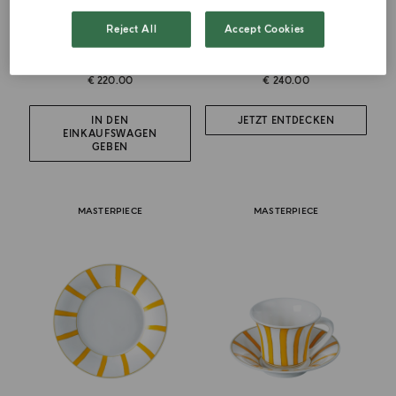
ART DE LA TABLE
ART DE LA TABLE
Reject All
Accept Cookies
Suppenteller
Speiseteller
€ 220.00
€ 240.00
IN DEN
JETZT ENTDECKEN
EINKAUFSWAGEN
GEBEN
MASTERPIECE
MASTERPIECE