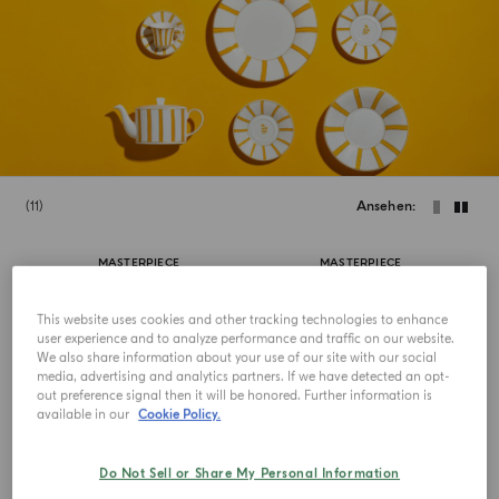
11
Ansehen
MASTERPIECE
MASTERPIECE
This website uses cookies and other tracking technologies to enhance
user experience and to analyze performance and traffic on our website.
We also share information about your use of our site with our social
media, advertising and analytics partners. If we have detected an opt-
out preference signal then it will be honored. Further information is
available in our
Cookie Policy.
Do Not Sell or Share My Personal Information