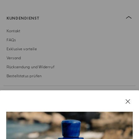
KUNDENDIENST
Kontakt
FAQs
Exklusive vorteile
Versand
Rücksendung und Widerruf
Bestellstatus prüfen
UNSERE GESCHICHTE
RECHTLICHES