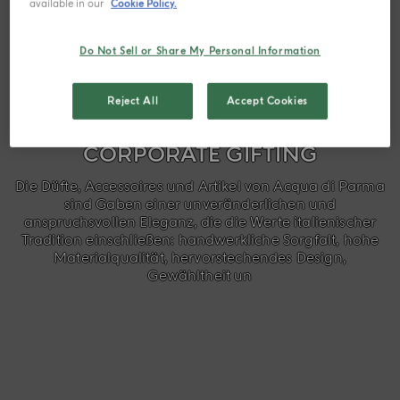
available in our
Cookie Policy.
Do Not Sell or Share My Personal Information
Reject All
Accept Cookies
CORPORATE GIFTING
Die Düfte, Accessoires und Artikel von Acqua di Parma
sind Gaben einer unveränderlichen und
anspruchsvollen Eleganz, die die Werte italienischer
Tradition einschließen: handwerkliche Sorgfalt, hohe
Materialqualität, hervorstechendes Design,
Gewähltheit un