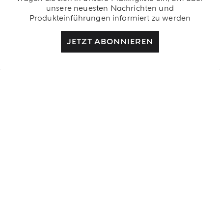
unsere neuesten Nachrichten und
Produkteinführungen informiert zu werden
JETZT ABONNIEREN
KUNDENDIENST
Kontakt
FAQs
Exklusive vorteile
Versand
Rücksendung und Widerruf
Bestellstatus prüfen
UNSERE GESCHICHTE
RECHTLICHES