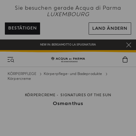
NEW IN:
BERGAMOTTO LA SPUGNATURA
Sie besuchen gerade Acqua di Parma
BEI ALLEN BESTELLUNGEN ÜBER 120€ ERHALTEN SIE EINE KOSTENLOSE
LUXEMBOURG
LIEFERUNG
REGISTRIEREN SIE SICH UND GENIESSEN SIE EINE WELT VOLLER VORTEILE
BESTÄTIGEN
LAND ÄNDERN
EIN GESCHENK FÜR SIE AUF ALLE BESTELLUNGEN ÜBER 180€
NEW IN:
BERGAMOTTO LA SPUGNATURA
KÖRPERPFLEGE
Körperpflege- und Badeprodukte
Körpercreme
KÖRPERCREME
SIGNATURES OF THE SUN
Osmanthus