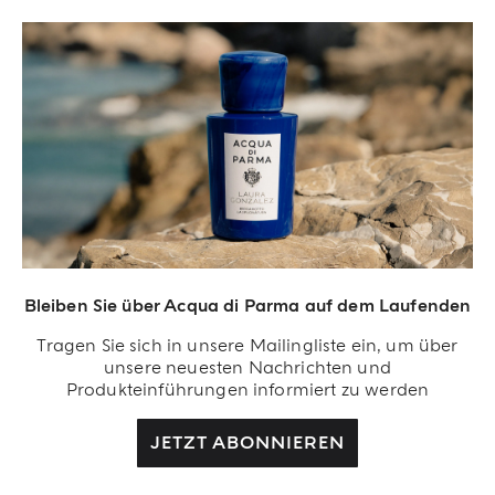
Bleiben Sie über Acqua di Parma auf dem Laufenden
Acqua Di Parma S.r.l., mit einem Kapital von 420 000,00 € registriert im
Tragen Sie sich in unsere Mailingliste ein, um über
Handelsregister von Mailand unter der Nummer IT04215670375 mit Sitz in Via
unsere neuesten Nachrichten und
Giovanni Spadolini 7 Gebäude B 20141 Milano, Italien.
Produkteinführungen informiert zu werden
JETZT ABONNIEREN