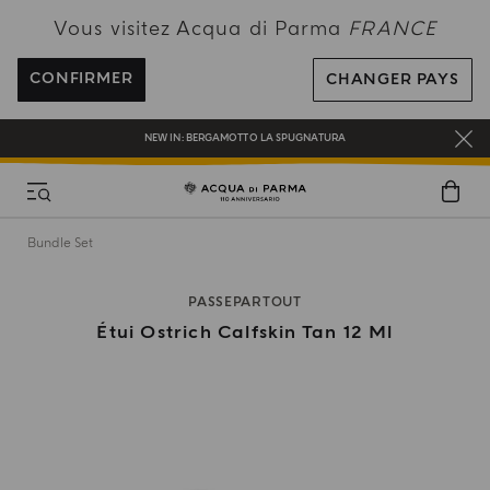
PROFITEZ DE LA LIVRAISON OFFERTE POUR TOUTE COMMANDE SUPÉRIEURE
Vous visitez Acqua di Parma
FRANCE
À 120€
INSCRIVEZ-VOUS ET PROFITEZ DE NOS AVANTAGES
CONFIRMER
CHANGER PAYS
CADEAU OFFERT POUR TOUTE COMMANDE SUPÉRIEURE À 180€
NEW IN:
BERGAMOTTO LA SPUGNATURA
Bundle Set
PASSEPARTOUT
Étui Ostrich Calfskin Tan 12 Ml