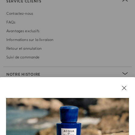
SERVICE CLIENTS
Contactez-nous
FAQs
Avantages exclusifs
Informations sur la livraison
Retour et annulation
Suivi de commande
NOTRE HISTOIRE
RUBRIQUE JURIDIQUE